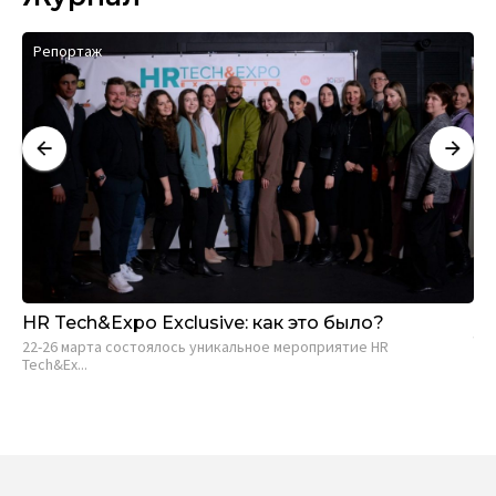
Репортаж
И
HR Tech&Expo Exclusive: как это было?
Вы
тр
22-26 марта состоялось уникальное мероприятие HR
Tech&Ex...
Ed
кот