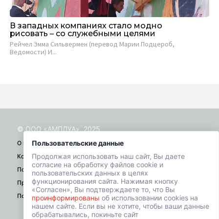
В западных компаниях стало модно
Пр
рисовать – со служебными целями
т
Рейчел Эмма Сильвермен (перевод Марии Подцероб,
Ив
Ведомости) И...
При
© ООО «АМПЛУА», 2025
Пользовательские данные
О проекте
Продолжая использовать наш сайт, Вы даете
Контакты
согласие на обработку файлов cookie и
Помощь
пользовательских данных в целях
функционирования сайта. Нажимая кнопку
Правила
«Согласен», Вы подтверждаете то, что Вы
Политика конфиденциальности
проинформированы
об использовании cookies на
нашем сайте. Если вы не хотите, чтобы ваши данные
обрабатывались, покиньте сайт