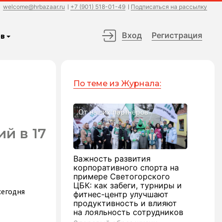
welcome@hrbazaar.ru
+7 (901) 518-01-49
Подписаться на рассылку
Вход
Регистрация
в
По теме из Журнала:
От наших партнеров
й в 17
Важность развития
корпоративного спорта на
примере Светогорского
ЦБК: как забеги, турниры и
сегодня
фитнес-центр улучшают
продуктивность и влияют
на лояльность сотрудников