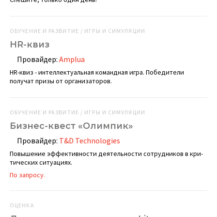
ОБУЧЕНИЕ И РАЗВИТИЕ / ИГРЫ И СИМУЛЯЦИИ
HR-квиз
Провайдер:
Amplua
HR-квиз - интеллектуальная командная игра. Победители
получат призы от организаторов.
ОБУЧЕНИЕ И РАЗВИТИЕ / ИГРЫ И СИМУЛЯЦИИ
Бизнес-квест «Олимпик»
Провайдер:
T&D Technologies
Повышение эффек­тив­нос­ти дея­тель­нос­ти сотруд­ни­ков в кри­
ти­чес­ких ситуациях.
По запросу.
ОЦЕНКА