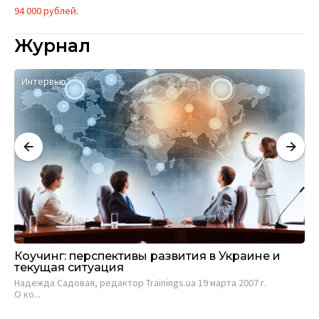
94 000 рублей.
Журнал
Интервью
К
Коучинг: перспективы развития в Украине и
Co
текущая ситуация
вн
Надежда Садовая, редактор Trainings.ua 19 марта 2007 г.
Mar
О ко...
7...