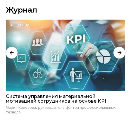
Журнал
Концепции
К
Система управления материальной
Си
мотивацией сотрудников на основе KPI
п
«
Мария Колосова, руководитель Центра профессиональных
техноло...
Ше
ХК