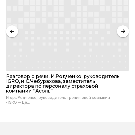
И
Разговор о речи. И.Родченко, руководитель
Ле
IGRO, и С.Чебурахова, заместитель
Це
директора по персоналу страховой
— 
компании “Асоль”
Нат
Игорь Родченко, руководитель тренинговой компании
«IGRO — Це...