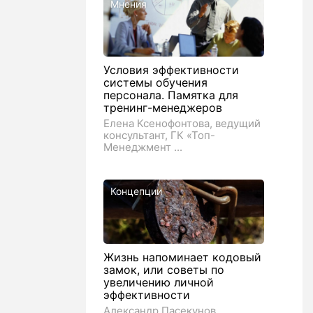
Мнения
Условия эффективности
системы обучения
персонала. Памятка для
тренинг-менеджеров
Елена Ксенофонтова, ведущий
консультант, ГК «Топ-
Менеджмент ...
Концепции
Жизнь напоминает кодовый
замок, или советы по
увеличению личной
эффективности
Александр Пасекунов,