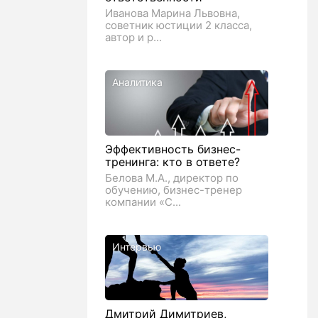
Иванова Марина Львовна,
советник юстиции 2 класса,
автор и р...
Аналитика
Эффективность бизнес-
тренинга: кто в ответе?
Белова М.А., директор по
обучению, бизнес-тренер
компании «С...
Интервью
Дмитрий Димитриев,