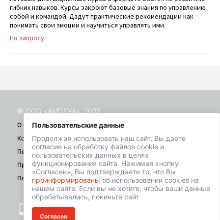
гибких навыков. Курсы закроют базовые знания по управлению
собой и командой. Дадут практические рекомендации как
понимать свои эмоции и научиться управлять ими.
По запросу.
© ООО «АМПЛУА», 2025
Пользовательские данные
О проекте
Продолжая использовать наш сайт, Вы даете
Контакты
согласие на обработку файлов cookie и
Помощь
пользовательских данных в целях
функционирования сайта. Нажимая кнопку
Правила
«Согласен», Вы подтверждаете то, что Вы
Политика конфиденциальности
проинформированы
об использовании cookies на
нашем сайте. Если вы не хотите, чтобы ваши данные
обрабатывались, покиньте сайт
+7 (901) 518-01-49
Согласен