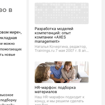
Концепции
во в
Разработка моделей
овом мире»
,
компетенций: опыт
компании «AXES
икладная
management»
рые можно
Наталья Кочергина, редактор,
, помогающих
Trainings.ru 7 мая 2007 г. В ап...
ать новые
Инструменты
HR-марфон: подборка
материалов
 высокое
Наш HR-марафон подходит к
с подборку
концу, и мы решили сделать
для Вас...