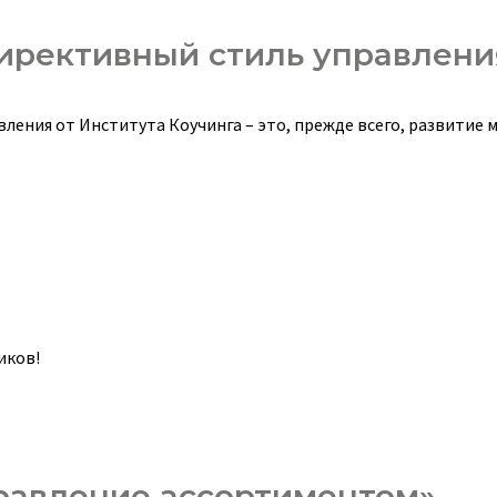
ирективный стиль управлени
ения от Института Коучинга – это, прежде всего, развитие
.
иков!
равление ассортиментом»