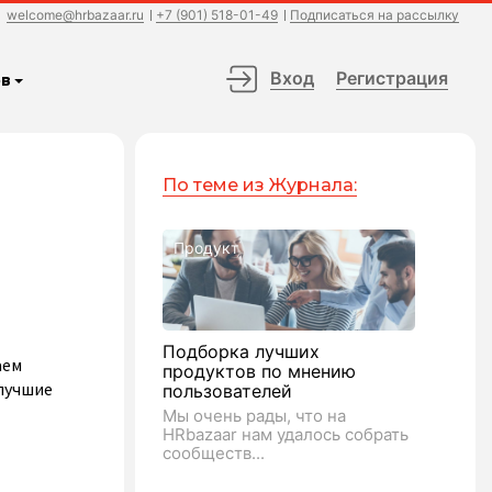
welcome@hrbazaar.ru
+7 (901) 518-01-49
Подписаться на рассылку
Вход
Регистрация
в
По теме из Журнала:
Продукт
Подборка лучших
аем
продуктов по мнению
 лучшие
пользователей
Мы очень рады, что на
HRbazaar нам удалось собрать
сообществ...