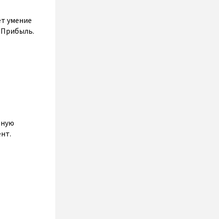
ет умение
 Прибыль.
ьную
нт.