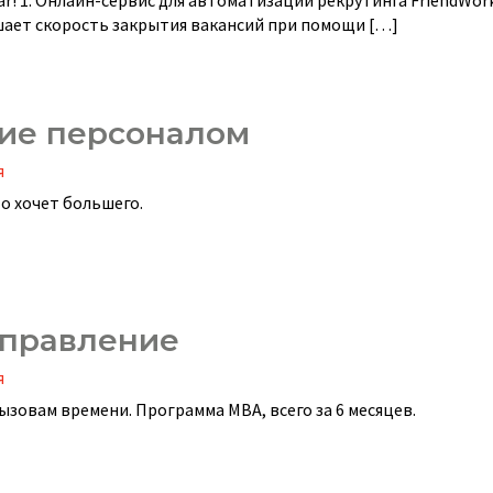
! 1. Онлайн-сервис для автоматизации рекрутинга FriendWor
шает скорость закрытия вакансий при помощи […]
ние персоналом
я
о хочет большего.
управление
я
зовам времени. Программа MBA, всего за 6 месяцев.