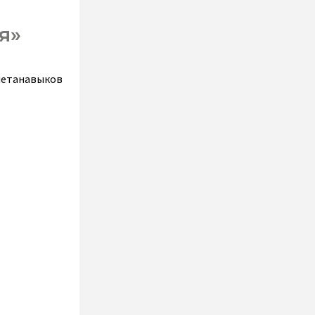
я»
 метанавыков