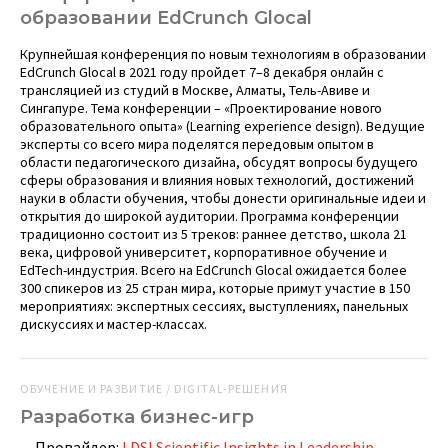
образовании EdCrunch Glocal
Крупнейшая конференция по новым технологиям в образовании
EdCrunch Glocal в 2021 году пройдет 7–8 декабря онлайн с
трансляцией из студий в Москве, Алматы, Тель-Авиве и
Сингапуре. Тема конференции – «Проектирование нового
образовательного опыта» (Learning experience design). Ведущие
эксперты со всего мира поделятся передовым опытом в
области педагогического дизайна, обсудят вопросы будущего
сферы образования и влияния новых технологий, достижений
науки в области обучения, чтобы донести оригинальные идеи и
открытия до широкой аудитории. Программа конференции
традиционно состоит из 5 треков: раннее детство, школа 21
века, цифровой университет, корпоративное обучение и
EdTech-индустрия. Всего на EdCrunch Glocal ожидается более
300 спикеров из 25 стран мира, которые примут участие в 150
мероприятиях: экспертных сессиях, выступлениях, панельных
дискуссиях и мастер-классах.
ОБУЧЕНИЕ И РАЗВИТИЕ / DIGITAL-РЕШЕНИЯ
Разработка бизнес-игр
Провайдер:
LDSI Scientific Insights in Leadership