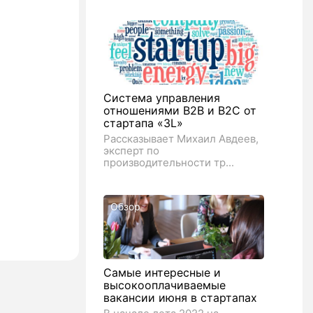
Система управления
отношениями B2B и B2C от
стартапа «3L»
Рассказывает Михаил Авдеев,
эксперт по
производительности тр...
Обзор
Самые интересные и
высокооплачиваемые
вакансии июня в стартапах