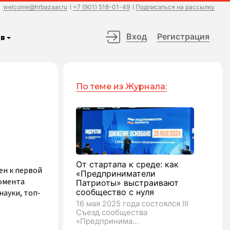
welcome@hrbazaar.ru
+7 (901) 518-01-49
Подписаться на рассылку
Вход
Регистрация
в
По теме из Журнала:
От стартапа к среде: как
ен к первой
«Предприниматели
момента
Патриоты» выстраивают
сообщество с нуля
науки, топ-
16 мая 2025 года состоялся III
Съезд сообщества
«Предпринима...