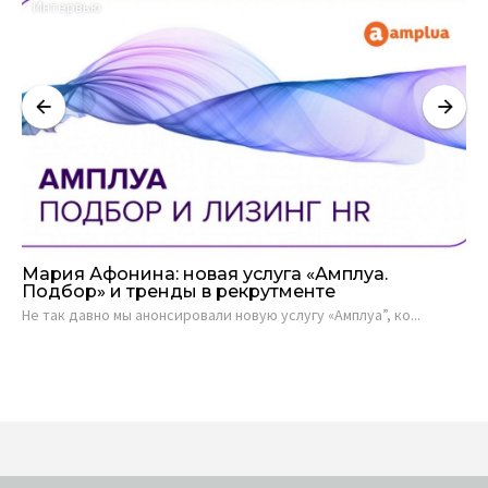
Интервью
Мария Афонина: новая услуга «Амплуа.
По
Подбор» и тренды в рекрутменте
во
Не так давно мы анонсировали новую услугу «Амплуа”, ко...
Во
как 