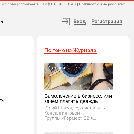
welcome@hrbazaar.ru
+7 (901) 518-01-49
Подписаться на рассылку
Вход
Регистрация
в
По теме из Журнала:
Истории
Самолечение в бизнесе, или
у,
зачем платить дважды
Юрий Шакун, руководитель
Консалтинговой
Группы «Гермес» 22 я...