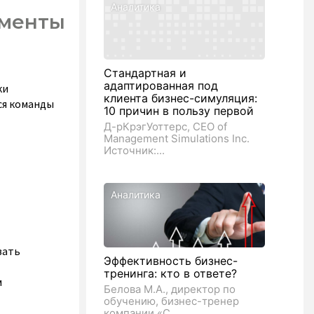
Аналитика
ументы
Стандартная и
адаптированная под
ки
клиента бизнес-симуляция:
ся команды
10 причин в пользу первой
Д-рКрэгУоттерс, CEO of
Management Simulations Inc.
Источник:...
Аналитика
вать
Эффективность бизнес-
тренинга: кто в ответе?
м
Белова М.А., директор по
обучению, бизнес-тренер
компании «С...