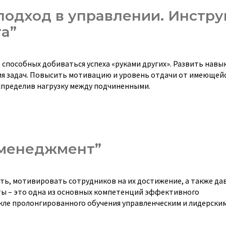
подход в управлении. Инстр
а”
способных добиваться успеха «руками других». Развить навы
я задач. Повысить мотивацию и уровень отдачи от имеющей
спределив нагрузку между подчиненными.
 менеджмент”
ать, мотивировать сотрудников на их достижение, а также да
ты – это одна из основных компетенций эффективного
икле пролонгированного обучения управленческим и лидерски