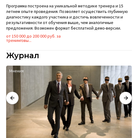
Программа построена на уникальной методике тренера и 15
летнем опыте проведения. Позволяет осуществить глубинную
диагностику каждого участника и достичь вовлеченности и
результативности от обучения выше, чем аналогичные
предложения. Возможен формат бесплатной демо-версии.
от 150 000 до 200 000 руб. за
тренинговы...
Журнал
Мнения
А