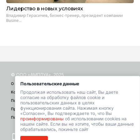
Лидерство в новых условиях
Ли
Хо
Владимир Герасичев, бизнес-тренер, президент компании
Busine...
В 
лид
© ООО «АМПЛУА», 2025
Пользовательские данные
О проекте
Продолжая использовать наш сайт, Вы даете
Контакты
согласие на обработку файлов cookie и
Помощь
пользовательских данных в целях
функционирования сайта. Нажимая кнопку
Правила
«Согласен», Вы подтверждаете то, что Вы
Политика конфиденциальности
проинформированы
об использовании cookies на
нашем сайте. Если вы не хотите, чтобы ваши данные
обрабатывались, покиньте сайт
+7 (901) 518-01-49