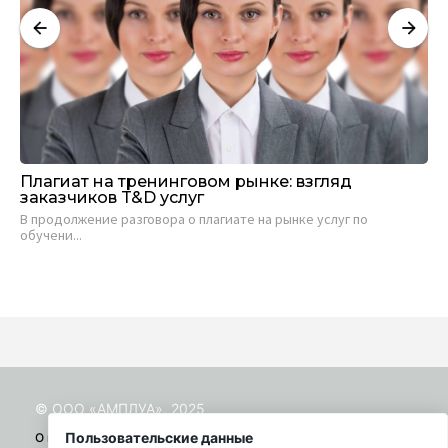
Плагиат на тренинговом рынке: взгляд
Са
заказчиков T&D услуг
ви
В продолжение разговора о плагиате на рынке услуг по
Евг
обучени...
19 
© ООО «АМПЛУА», 2025
Пользовательские данные
О проекте