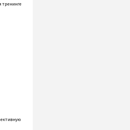
м тренинге
фективную