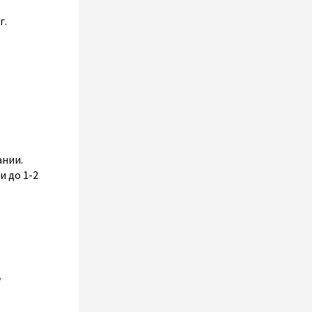
г.
ании.
и до 1-2
»