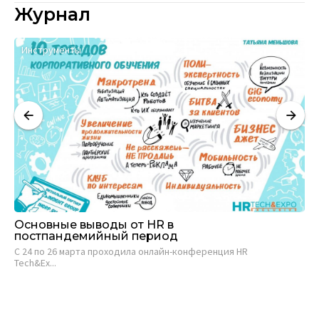
Журнал
Инструменты
А
Основные выводы от HR в
Ос
постпандемийный период
оц
C 24 по 26 марта проходила онлайн-конференция HR
Фр
Tech&Ex...
по 