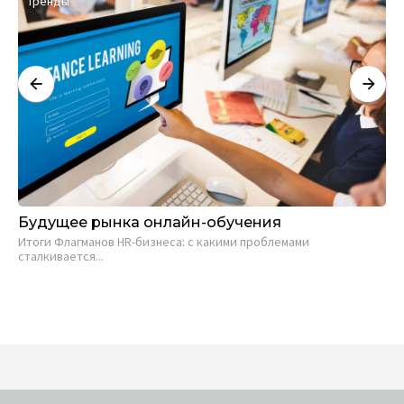
Тренды
М
Будущее рынка онлайн-обучения
We
ил
Итоги Флагманов HR-бизнеса: с какими проблемами
сталкивается...
Евг
13 