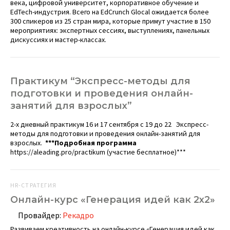
века, цифровой университет, корпоративное обучение и
EdTech-индустрия. Всего на EdCrunch Glocal ожидается более
300 спикеров из 25 стран мира, которые примут участие в 150
мероприятиях: экспертных сессиях, выступлениях, панельных
дискуссиях и мастер-классах.
Практикум “Экспресс-методы для
подготовки и проведения онлайн-
занятий для взрослых”
2-х дневный практикум 16 и 17 сентября с 19 до 22 Экспресс-
методы для подготовки и проведения онлайн-занятий для
взрослых.
***Подробная программа
https://aleading.pro/practikum (участие бесплатное)***
HR-СТРАТЕГИЯ
Онлайн-курс «Генерация идей как 2х2»
Провайдер:
Рекадро
Развиваем креативность на онлайн-курсе «Генерация идей как