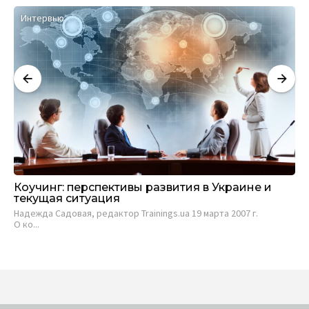
Интервью
К
Коучинг: перспективы развития в Украине и
Co
текущая ситуация
вн
Надежда Садовая, редактор Trainings.ua 19 марта 2007 г.
Mar
О ко...
7...