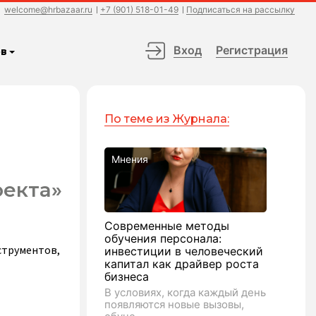
welcome@hrbazaar.ru
+7 (901) 518-01-49
Подписаться на рассылку
Вход
Регистрация
в
По теме из Журнала:
Мнения
оекта»
Современные методы
обучения персонала:
струментов,
инвестиции в человеческий
капитал как драйвер роста
бизнеса
В условиях, когда каждый день
появляются новые вызовы,