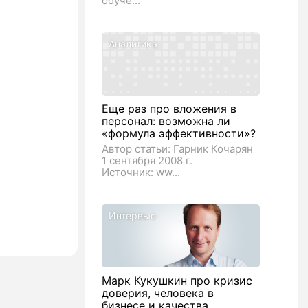
обуче...
Аналитика
Еще раз про вложения в
персонал: возможна ли
«формула эффективности»?
Автор статьи: Гарник Кочарян
1 сентября 2008 г.
Источник: ww...
Интервью
Марк Кукушкин про кризис
доверия, человека в
бизнесе и качества