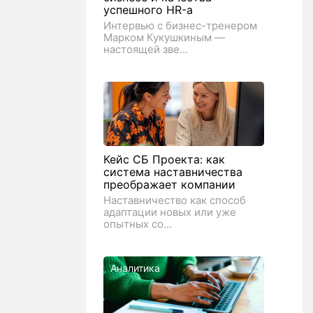
успешного HR-а
Интервью с бизнес-тренером
Марком Кукушкиным —
настоящей зве...
Кейс СБ Проекта: как
система наставничества
преображает компании
Наставничество как способ
адаптации новых или уже
опытных со...
Аналитика