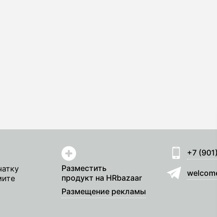
+7 (901
Разместить
чатку
welcom
продукт на HRbazaar
мите
Размещение рекламы