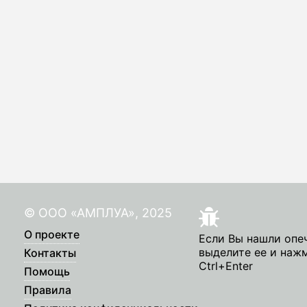
© ООО «АМПЛУА», 2025
О проекте
Если Вы нашли опе
выделите ее и наж
Контакты
Ctrl+Enter
Помощь
Правила