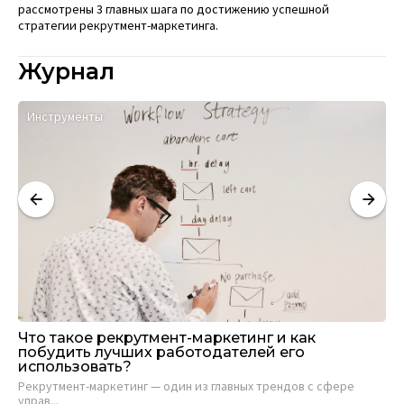
рассмотрены 3 главных шага по достижению успешной
стратегии рекрутмент-маркетинга.
Журнал
Инструменты
К
Что такое рекрутмент-маркетинг и как
Ма
побудить лучших работодателей его
о
использовать?
Евг
Рекрутмент-маркетинг — один из главных трендов с сфере
29 
управ...