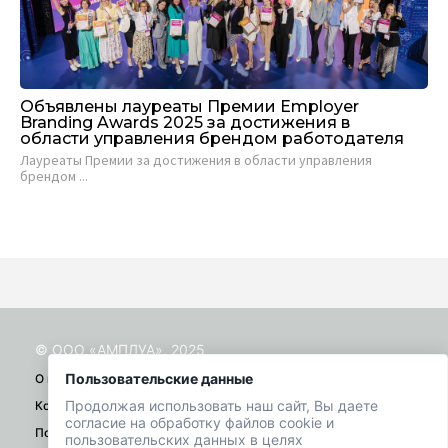
Объявлены лауреаты Премии Employer
Пр
Branding Awards 2025 за достижения в
об
области управления брендом работодателя
Ко
­Лауреаты Премии за достижения в области управления
рас
брендом ...
© ООО «АМПЛУА», 2025
Пользовательские данные
О проекте
Продолжая использовать наш сайт, Вы даете
Контакты
согласие на обработку файлов cookie и
Помощь
пользовательских данных в целях