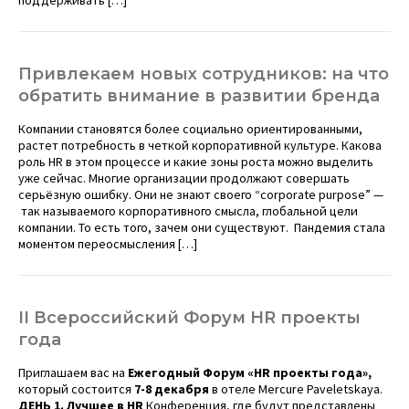
поддерживать […]
Привлекаем новых сотрудников: на что
обратить внимание в развитии бренда
Компании становятся более социально ориентированными,
растет потребность в четкой корпоративной культуре. Какова
роль HR в этом процессе и какие зоны роста можно выделить
уже сейчас. Многие организации продолжают совершать
серьёзную ошибку. Они не знают своего “corporate purpose” —
так называемого корпоративного смысла, глобальной цели
компании. То есть того, зачем они существуют. Пандемия стала
моментом переосмысления […]
II Всероссийский Форум HR проекты
года
Приглашаем вас на
Ежегодный Форум «
HR
проекты года»,
который состоится
7-8 декабря
в отеле Mercure Paveletskaya.
ДЕНЬ 1. Лучшее в
HR
Конференция, где будут представлены