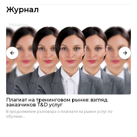
Журнал
Репортаж
А
Плагиат на тренинговом рынке: взгляд
Са
заказчиков T&D услуг
ви
В продолжение разговора о плагиате на рынке услуг по
Евг
обучени...
19 