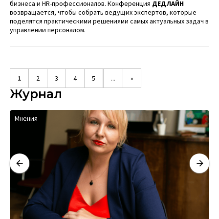
бизнеса и HR-профессионалов. Конференция
ДЕДЛАЙН
возвращается, чтобы собрать ведущих экспертов, которые
поделятся практическими решениями самых актуальных задач в
управлении персоналом.
1
2
3
4
5
...
»
Журнал
Мнения
И