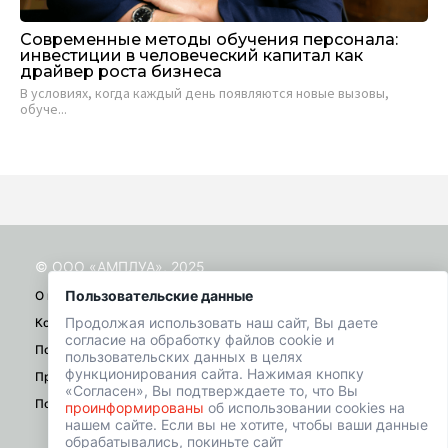
Современные методы обучения персонала:
Аг
инвестиции в человеческий капитал как
де
драйвер роста бизнеса
При
В условиях, когда каждый день появляются новые вызовы,
о...
обуче...
© ООО «АМПЛУА», 2025
Пользовательские данные
О проекте
Продолжая использовать наш сайт, Вы даете
Контакты
согласие на обработку файлов cookie и
Помощь
пользовательских данных в целях
функционирования сайта. Нажимая кнопку
Правила
«Согласен», Вы подтверждаете то, что Вы
Политика конфиденциальности
проинформированы
об использовании cookies на
нашем сайте. Если вы не хотите, чтобы ваши данные
обрабатывались, покиньте сайт