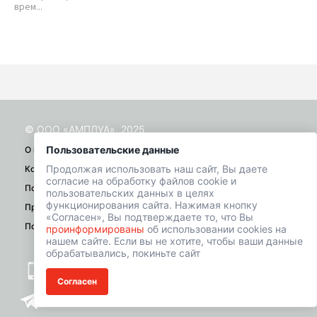
врем...
кор
© ООО «АМПЛУА», 2025
Пользовательские данные
О проекте
Продолжая использовать наш сайт, Вы даете
Контакты
согласие на обработку файлов cookie и
Помощь
пользовательских данных в целях
функционирования сайта. Нажимая кнопку
Правила
«Согласен», Вы подтверждаете то, что Вы
Политика конфиденциальности
проинформированы
об использовании cookies на
нашем сайте. Если вы не хотите, чтобы ваши данные
обрабатывались, покиньте сайт
+7 (901) 518-01-49
Согласен
welcome@hrbazaar.ru