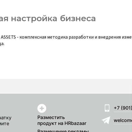
ая настройка бизнеса
 ASSETS - комплексная методика разработки и внедрения изм
а.
+7 (901
Разместить
чатку
welcom
продукт на HRbazaar
мите
Размещение рекламы