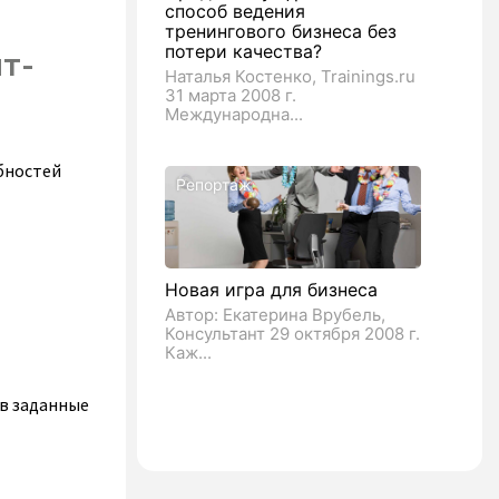
способ ведения
тренингового бизнеса без
потери качества?
т-
Наталья Костенко, Trainings.ru
31 марта 2008 г.
Международна...
бностей
Репортаж
Новая игра для бизнеса
Автор: Екатерина Врубель,
Консультант 29 октября 2008 г.
Каж...
в заданные