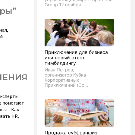
Group 12 ноября ...
уры”
Кейсы
нал,
ей
Приключения для бизнеса
или новый ответ
тимбилдингу
Иван Петров,
ЛЕНИЯ
организатор Кубка
Корпоративных
Приключений (Co...
ксперты
е помогают
Мнения
ы: - Как
вать HR,
Продажа субфраншиз: