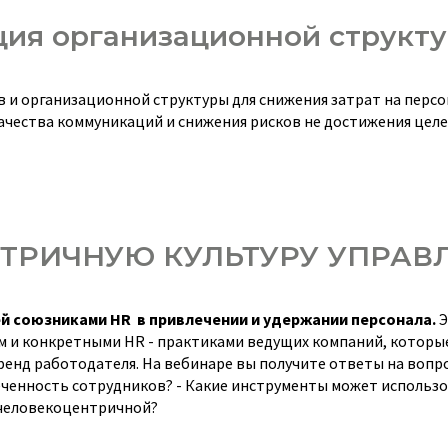
ция организационной структ
и организационной структуры для снижения затрат на персо
ачества коммуникаций и снижения рисков не достижения цел
ТРИЧНУЮ КУЛЬТУРУ УПРАВ
ей союзниками HR
в привлечении и удержании персонала.
Э
м и конкретными HR - практиками ведущих компаний, которы
нд работодателя. На вебинаре вы получите ответы на вопрос
еченность сотрудников? - Какие инструменты может использо
 человекоцентричной?