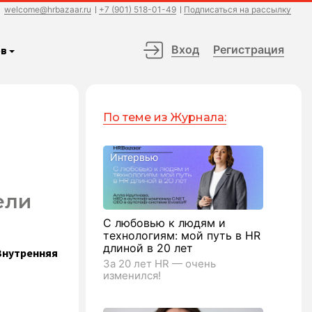
welcome@hrbazaar.ru
+7 (901) 518-01-49
Подписаться на рассылку
Вход
Регистрация
в
По теме из Журнала:
Интервью
ели
С любовью к людям и
технологиям: мой путь в HR
длиной в 20 лет
Внутренняя
За 20 лет HR — очень
изменился!