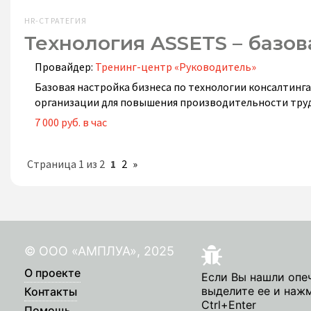
HR-СТРАТЕГИЯ
Технология ASSETS – базов
Провайдер:
Тренинг-центр «Руководитель»
Базовая настройка бизнеса по технологии консалтинга
организации для повышения производительности труд
7 000 руб. в час
Страница 1 из 2
1
2
»
© ООО «АМПЛУА», 2025
О проекте
Если Вы нашли опе
выделите ее и наж
Контакты
Ctrl+Enter
Помощь