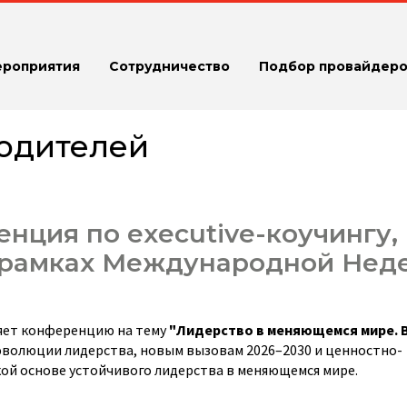
ероприятия
Сотрудничество
Подбор провайдеро
водителей
нция по executive-коучингу,
в рамках Международной Нед
яет конференцию на тему
"Лидерство в меняющемся мире. 
эволюции лидерства, новым вызовам 2026–2030 и ценностно-
кой основе устойчивого лидерства в меняющемся мире.