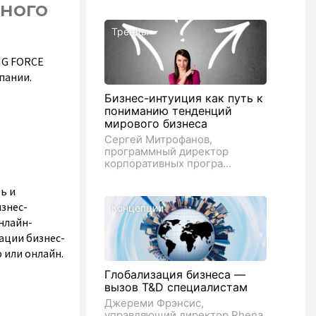
ного
Тренды
NG FORCE
пании.
Бизнес-интуиция как путь к
пониманию тенденций
мирового бизнеса
Сергей Митрофанов,
программный директор
корпоративных програ...
ь и
знес-
Концепции
нлайн-
ации бизнес-
 или онлайн.
Глобализация бизнеса —
вызов T&D специалистам
Джереми Фрэнсис,
управляющий директор Rhena