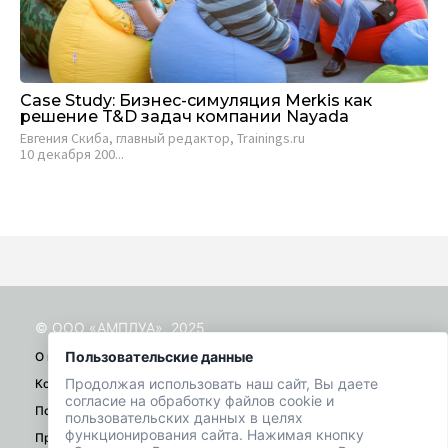
Case Study: Бизнес-симуляция Merkis как
Bi
решение T&D задач компании Nayada
ре
Евгения Скиба, главный редактор, Trainings.ru
Пр
10 декабря 200...
кол
© ООО «АМПЛУА», 2025
Пользовательские данные
О проекте
Продолжая использовать наш сайт, Вы даете
Контакты
согласие на обработку файлов cookie и
Помощь
пользовательских данных в целях
функционирования сайта. Нажимая кнопку
Правила