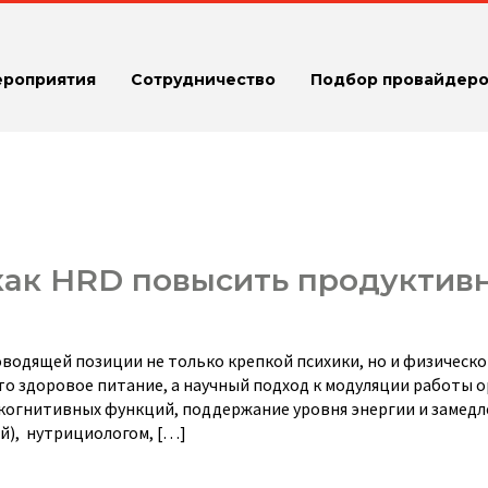
ероприятия
Сотрудничество
Подбор провайдеро
 как HRD повысить продуктив
водящей позиции не только крепкой психики, но и физическ
то здоровое питание, а научный подход к модуляции работы 
 когнитивных функций, поддержание уровня энергии и замед
й), нутрициологом, […]