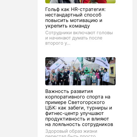
Гольф как HR-стратегия:
нестандартный способ
повысить мотивацию и
укрепить команду
Сотрудники включают головы
и начинают думать после
второго у...
От наших партнеров
Важность развития
корпоративного спорта на
примере Светогорского
ЦБК: как забеги, турниры и
фитнес-центр улучшают
продуктивность и влияют
на лояльность сотрудников
Здоровый образ жизни
перестал быть просто