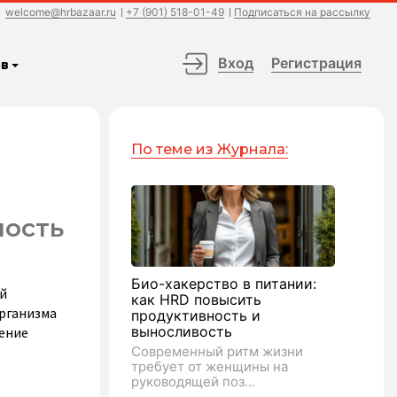
welcome@hrbazaar.ru
+7 (901) 518-01-49
Подписаться на рассылку
Вход
Регистрация
в
По теме из Журнала:
ность
Био-хакерство в питании:
ой
как HRD повысить
организма
продуктивность и
выносливость
ление
Современный ритм жизни
требует от женщины на
руководящей поз...