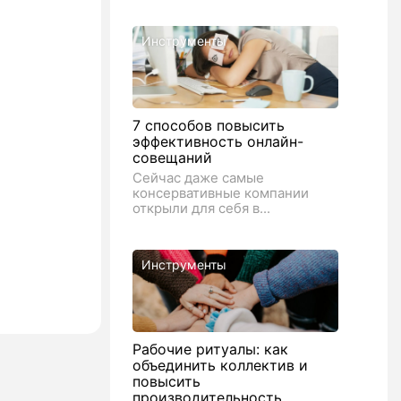
Инструменты
7 способов повысить
эффективность онлайн-
совещаний
Сейчас даже самые
консервативные компании
открыли для себя в...
Инструменты
Рабочие ритуалы: как
объединить коллектив и
повысить
производительность