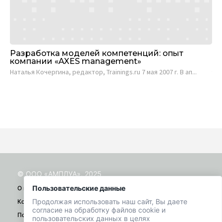
Разработка моделей компетенций: опыт
Вы
компании «AXES management»
ст
л
Наталья Кочергина, редактор, Trainings.ru 7 мая 2007 г. В ап...
Мар
Вы.
© ООО «АМПЛУА», 2025
Пользовательские данные
О проекте
Продолжая использовать наш сайт, Вы даете
Контакты
согласие на обработку файлов cookie и
Помощь
пользовательских данных в целях