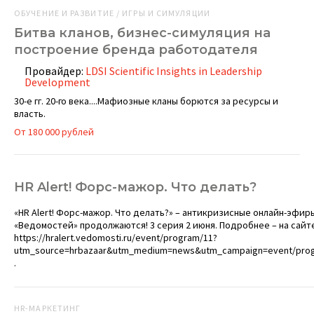
ОБУЧЕНИЕ И РАЗВИТИЕ / ИГРЫ И СИМУЛЯЦИИ
Битва кланов, бизнес-симуляция на
построение бренда работодателя
Провайдер:
LDSI Scientific Insights in Leadership
Development
30-е гг. 20-го века....Мафиозные кланы борются за ресурсы и
власть.
От 180 000 рублей
HR Alert! Форс-мажор. Что делать?
«HR Alert! Форс-мажор. Что делать?» – антикризисные онлайн-эфир
«Ведомостей» продолжаются! 3 серия 2 июня. Подробнее – на сайт
https://hralert.vedomosti.ru/event/program/11?
utm_source=hrbazaar&utm_medium=news&utm_campaign=event/pro
.
HR-МАРКЕТИНГ