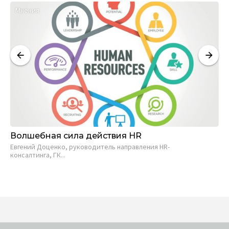
Мнения
К
Волшебная сила действия HR
Lo
Евгений Доценко, руководитель направления HR-
На
консалтинга, ГК...
Бро