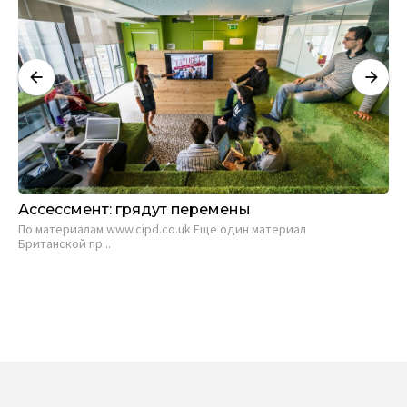
Ассессмент: грядут перемены
Ле
Це
По материалам www.cipd.co.uk Еще один материал
— 
Британской пр...
Нат