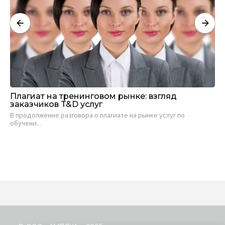
Плагиат на тренинговом рынке: взгляд
Са
заказчиков T&D услуг
ви
В продолжение разговора о плагиате на рынке услуг по
Евг
обучени...
19 