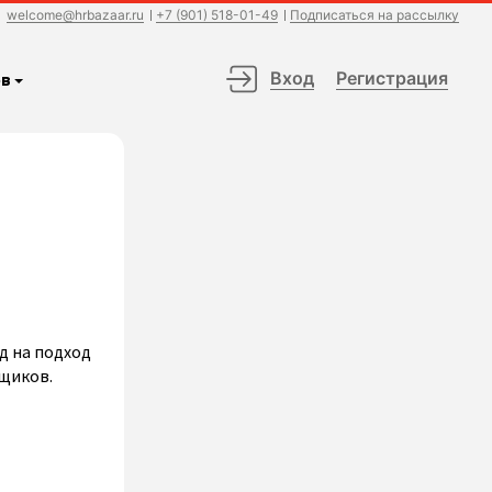
welcome@hrbazaar.ru
+7 (901) 518-01-49
Подписаться на рассылку
Вход
Регистрация
в
д на подход
рщиков.