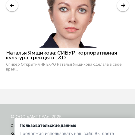
Наталья Ямщикова: СИБУР, корпоративная
Ко
культура, тренды в L&D
и
Спикер Открытия HR EXPO Наталья Ямщикова сделала в свое
На
врем...
кор
© ООО «АМПЛУА», 2025
Пользовательские данные
О проекте
Продолжая использовать наш сайт, Вы даете
Контакты