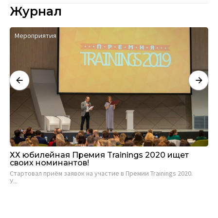
Журнал
Мероприятия
ХХ юбилейная Премия Trainings 2020 ищет
Об
своих номинантов!
Br
об
Стартовал приём заявок на участие в Премии Trainings 2020.
У...
­Л
бре