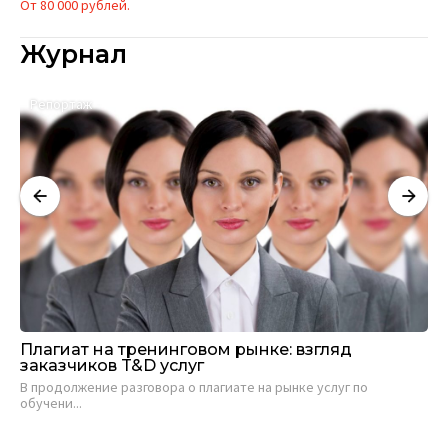
От 80 000 рублей.
Журнал
Репортаж
А
Плагиат на тренинговом рынке: взгляд
Са
заказчиков T&D услуг
ви
В продолжение разговора о плагиате на рынке услуг по
Евг
обучени...
19 