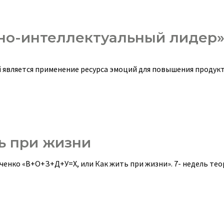
но-интеллектуальный лидер
 является применение ресурса эмоций для повышения продук
ь при жизни
нко «В+О+З+Д+У=Х, или Как жить при жизни». 7- недель тео