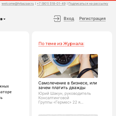
welcome@hrbazaar.ru
+7 (901) 518-01-49
Подписаться на рассылку
Вход
Регистрация
в
По теме из Журнала:
Истории
Самолечение в бизнесе, или
ожных
зачем платить дважды
ваторе
Юрий Шакун, руководитель
ть
Консалтинговой
Группы «Гермес» 22 я...