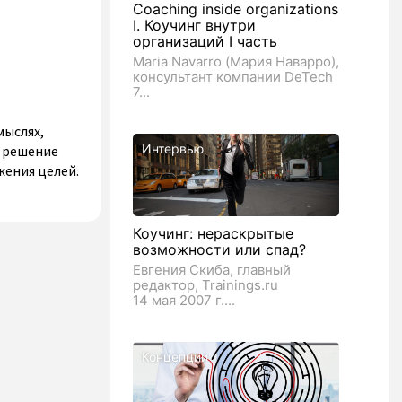
Coaching inside organizations
I. Коучинг внутри
организаций I часть
Maria Navarro (Мария Наварро),
консультант компании DeTech
7...
мыслях,
Интервью
а решение
жения целей.
Коучинг: нераскрытые
возможности или спад?
Евгения Скиба, главный
редактор, Trainings.ru
14 мая 2007 г....
Концепции