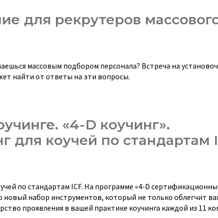
ие для рекрутеров массовог
маешься массовым подбором персонала? Встреча на установоч
т найти от ответы на эти вопросы.
учинге. «4-D коучинг».
 для коучей по стандартам I
чей по стандартам ICF. На программе «4-D сертификационны
о новый набор инструментов, который не только облегчит ва
ерство проявления в вашей практике коучинга каждой из 11 к