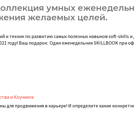
 коллекция умных еженедель
жения желаемых целей.
 и техник по развитию самых полезных навыков soft-skills и 
2021 году! Ваш подарок: Один еженедельник SKILLBOOK при 
тва и Коучинга
ны для продвижения в карьере! И определите какие конкретн