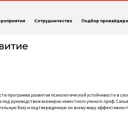
ероприятия
Сотрудничество
Подбор провайдеро
витие
сти программа развития психологической устойчивости в сл
а под руководством всемирно известного ученого проф. Саль
ательную базу и подтвержденную по всему миру эффективнос