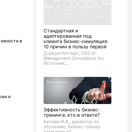
Аналитика
»
Стандартная и
адаптированная под
тивности в
клиента бизнес-симуляция:
10 причин в пользу первой
Д-рКрэгУоттерс, CEO of
Management Simulations Inc.
Источник:...
Аналитика
рии и
Эффективность бизнес-
тренинга: кто в ответе?
Белова М.А., директор по
обучению, бизнес-тренер
компании «С...