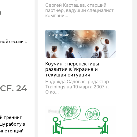
Сергей Карташев, старший
о
партнер, ведущий специалист
компани...
Интервью
ной сессии с
Коучинг: перспективы
развития в Украине и
текущая ситуация
Надежда Садовая, редактор
CF. 24
Trainings.ua 19 марта 2007 г.
О ко...
Концепции
й тренинг
шу работу в
омпетенций.