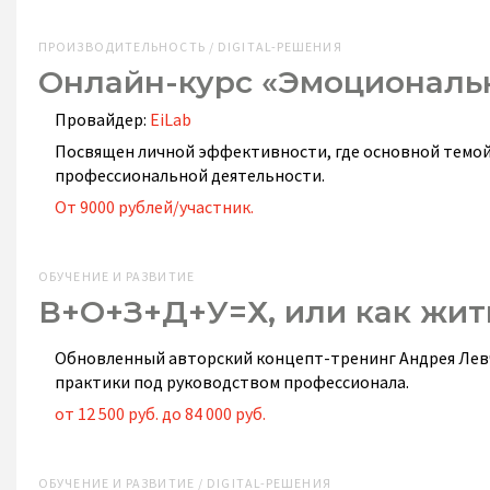
ПРОИЗВОДИТЕЛЬНОСТЬ / DIGITAL-РЕШЕНИЯ
Онлайн-курс «Эмоциональ
Провайдер:
EiLab
Посвящен личной эффективности, где основной темой
профессиональной деятельности.
От 9000 рублей/участник.
ОБУЧЕНИЕ И РАЗВИТИЕ
В+О+З+Д+У=Х, или как жит
Обновленный авторский концепт-тренинг Андрея Левче
практики под руководством профессионала.
от 12 500 руб. до 84 000 руб.
ОБУЧЕНИЕ И РАЗВИТИЕ / DIGITAL-РЕШЕНИЯ