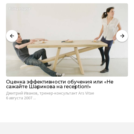
Концепции
М
Оценка эффективности обучения или «Не
Оц
сажайте Шарикова на reception!»
24 
Дмитрий Иванов, тренер-консультант Ars Vitae
6 августа 2007 ...