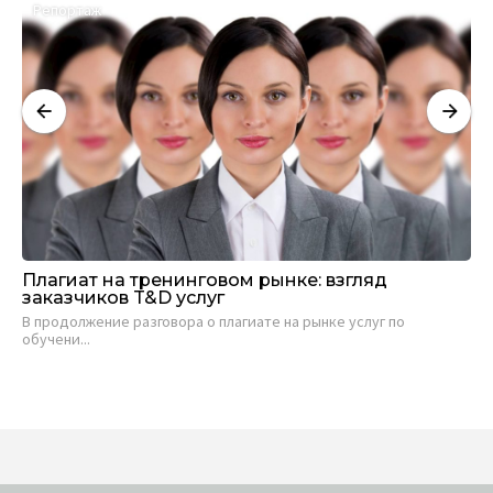
Репортаж
А
Плагиат на тренинговом рынке: взгляд
Са
заказчиков T&D услуг
ви
В продолжение разговора о плагиате на рынке услуг по
Евг
обучени...
19 