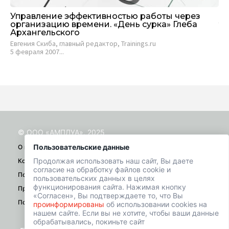
Управление эффективностью работы через
Уп
организацию времени. «День сурка» Глеба
то
Архангельского
2 м
Евгения Скиба, главный редактор, Trainings.ru
ко..
5 февраля 2007...
© ООО «АМПЛУА», 2025
Пользовательские данные
О проекте
Продолжая использовать наш сайт, Вы даете
Контакты
согласие на обработку файлов cookie и
Помощь
пользовательских данных в целях
функционирования сайта. Нажимая кнопку
Правила
«Согласен», Вы подтверждаете то, что Вы
Политика конфиденциальности
проинформированы
об использовании cookies на
нашем сайте. Если вы не хотите, чтобы ваши данные
обрабатывались, покиньте сайт