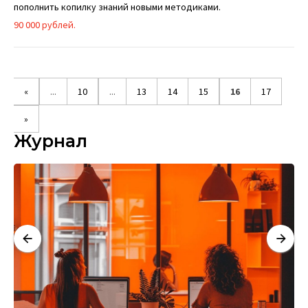
пополнить копилку знаний новыми методиками.
90 000 рублей.
«
...
10
...
13
14
15
16
17
»
Журнал