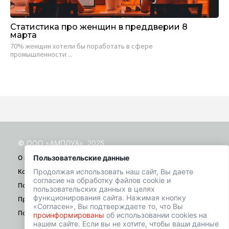
Статистика про женщин в преддверии 8
Ке
марта
пл
70% женщин хотели бы поработать в сфере
На
промышленности ...
пре
© ООО «АМПЛУА», 2025
Пользовательские данные
О проекте
Продолжая использовать наш сайт, Вы даете
Контакты
согласие на обработку файлов cookie и
Помощь
пользовательских данных в целях
функционирования сайта. Нажимая кнопку
Правила
«Согласен», Вы подтверждаете то, что Вы
Политика конфиденциальности
проинформированы
об использовании cookies на
нашем сайте. Если вы не хотите, чтобы ваши данные