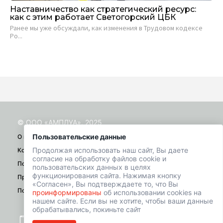
Наставничество как стратегический ресурс:
HR
как с этим работает Светогорский ЦБК
Ан
­Ранее мы уже обсуждали, как изменения в Трудовом кодексе
Adv
Ро...
© ООО «АМПЛУА», 2025
Пользовательские данные
О проекте
Продолжая использовать наш сайт, Вы даете
Контакты
согласие на обработку файлов cookie и
Помощь
пользовательских данных в целях
функционирования сайта. Нажимая кнопку
Правила
«Согласен», Вы подтверждаете то, что Вы
Политика конфиденциальности
проинформированы
об использовании cookies на
нашем сайте. Если вы не хотите, чтобы ваши данные
обрабатывались, покиньте сайт
+7 (901) 518-01-49