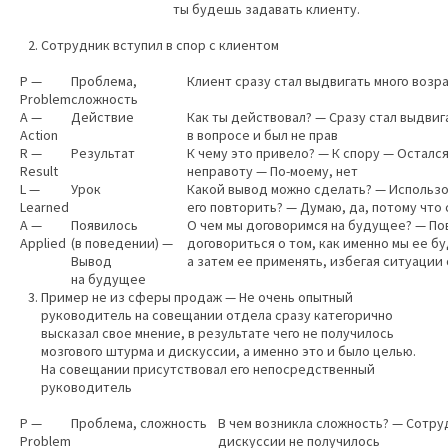
ты будешь задавать клиенту.
Сотрудник вступил в спор с клиентом
P —
Проблема,
Клиент сразу стал выдвигать много возр
Problem
сложность
A —
Действие
Как ты действовал? — Сразу стал выдвиг
Action
в вопросе и был не прав
R —
Результат
К чему это привело? — К спору — Остался
Result
неправоту — По-моему, нет
L —
Урок
Какой вывод можно сделать? — Использо
Learned
его повторить? — Думаю, да, потому что 
A —
Появилось
О чем мы договоримся на будущее? — По
Applied
(в поведении) —
договориться о том, как именно мы ее бу
Вывод
а затем ее применять, избегая ситуации
на будущее
Пример не из сферы продаж — Не очень опытный
руководитель на совещании отдела сразу категорично
высказал свое мнение, в результате чего не получилось
мозгового штурма и дискуссии, а именно это и было целью.
На совещании присутствовал его непосредственный
руководитель
P —
Проблема, сложность
В чем возникла сложность? — Сотру
Problem
дискуссии не получилось