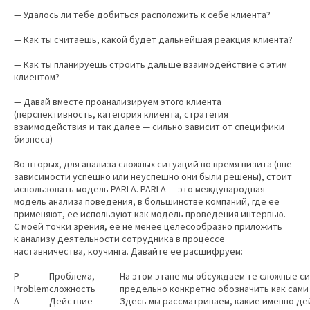
— Удалось ли тебе добиться расположить к себе клиента?
— Как ты считаешь, какой будет дальнейшая реакция клиента?
— Как ты планируешь строить дальше взаимодействие с этим
клиентом?
— Давай вместе проанализируем этого клиента
(перспективность, категория клиента, стратегия
взаимодействия и так далее — сильно зависит от специфики
бизнеса)
Во-вторых, для анализа сложных ситуаций во время визита (вне
зависимости успешно или неуспешно они были решены), стоит
использовать модель PARLA. PARLA — это международная
модель анализа поведения, в большинстве компаний, где ее
применяют, ее используют как модель проведения интервью.
С моей точки зрения, ее не менее целесообразно приложить
к анализу деятельности сотрудника в процессе
наставничества, коучинга. Давайте ее расшифруем:
P —
Проблема,
На этом этапе мы обсуждаем те сложные си
Problem
сложность
предельно конкретно обозначить как сами 
A —
Действие
Здесь мы рассматриваем, какие именно де