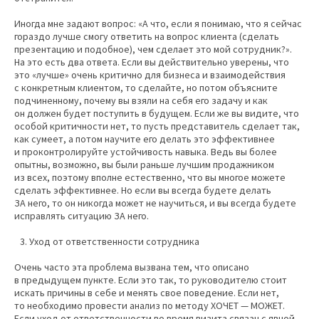
Иногда мне задают вопрос: «А что, если я понимаю, что я сейчас
гораздо лучше смогу ответить на вопрос клиента (сделать
презентацию и подобное), чем сделает это мой сотрудник?».
На это есть два ответа. Если вы действительно уверены, что
это «лучше» очень критично для бизнеса и взаимодействия
с конкретным клиентом, то сделайте, но потом объясните
подчиненному, почему вы взяли на себя его задачу и как
он должен будет поступить в будущем. Если же вы видите, что
особой критичности нет, то пусть представитель сделает так,
как сумеет, а потом научите его делать это эффективнее
и проконтролируйте устойчивость навыка. Ведь вы более
опытны, возможно, вы были раньше лучшим продажником
из всех, поэтому вполне естественно, что вы многое можете
сделать эффективнее. Но если вы всегда будете делать
ЗА него, то он никогда может не научиться, и вы всегда будете
исправлять ситуацию ЗА него.
Уход от ответственности сотрудника
Очень часто эта проблема вызвана тем, что описано
в предыдущем пункте. Если это так, то руководителю стоит
искать причины в себе и менять свое поведение. Если нет,
то необходимо провести анализ по методу ХОЧЕТ — МОЖЕТ.
Если уход от ответственности во время визита связан с явной