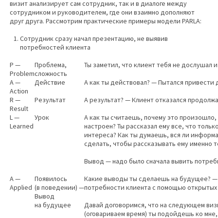
визит анализирует сам сотрудник, так и в диалоге между
сотрудником и руководителем, где они взаимно дополняют
друг друга. Рассмотрим практические примеры модели PARLA:
Сотрудник сразу начал презентацию, не выявив
потребностей клиента
P —
Проблема,
Ты заметил, что клиент тебя не дослушал и
Problem
сложность
A —
Действие
А как ты действовал? — Пытался привести
Action
R —
Результат
А результат? — Клиент отказался продолжа
Result
L —
Урок
А как ты считаешь, почему это произошло,
Learned
настроен? Ты рассказал ему все, что толь
интереса? Как ты думаешь, вся ли информ
сделать, чтобы рассказывать ему именно то
Вывод — надо было сначала вывить потреб
A —
Появилось
Какие выводы ты сделаешь на будущее? —
Applied
(в поведении) —
потребности клиента с помощью открытых
Вывод
на будущее
Давай договоримся, что на следующем визи
(оговариваем время) ты подойдешь ко мне