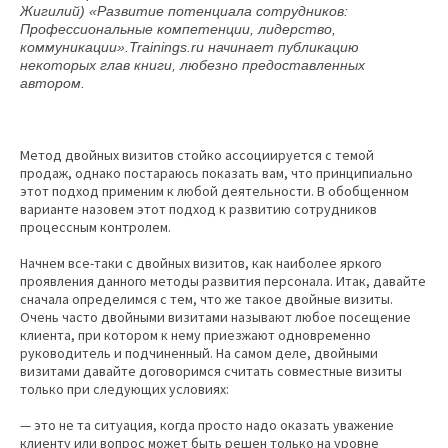
Жигилий)
«Развитие потенциала сотрудников:
Профессиональные компетенции, лидерство,
коммуникации».
Trainings.ru начинает публикацию
некоторых глав книги, любезно предоставленных
автором.
Метод двойных визитов стойко ассоциируется с темой
продаж, однако постараюсь показать вам, что принципиально
этот подход применим к любой деятельности. В обобщенном
варианте назовем этот подход к развитию сотрудников
процессным контролем.
Начнем все-таки с двойных визитов, как наиболее яркого
проявления данного методы развития персонала. Итак, давайте
сначала определимся с тем, что же такое двойные визиты.
Очень часто двойными визитами называют любое посещение
клиента, при котором к нему приезжают одновременно
руководитель и подчиненный. На самом деле, двойными
визитами давайте договоримся считать совместные визиты
только при следующих условиях:
— это не та ситуация, когда просто надо оказать уважение
клиенту или вопрос может быть решен только на уровне