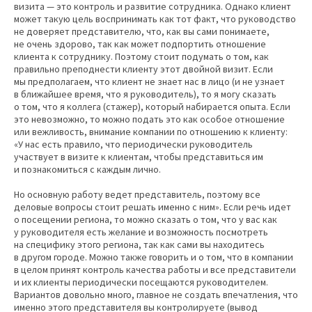
визита — это контроль и развитие сотрудника. Однако клиент
может такую цель воспринимать как тот факт, что руководство
не доверяет представителю, что, как вы сами понимаете,
не очень здорово, так как может подпортить отношение
клиента к сотруднику. Поэтому стоит подумать о том, как
правильно преподнести клиенту этот двойной визит. Если
мы предполагаем, что клиент не знает нас в лицо (и не узнает
в ближайшее время, что я руководитель), то я могу сказать
о том, что я коллега (стажер), который набирается опыта. Если
это невозможно, то можно подать это как особое отношение
или вежливость, внимание компании по отношению к клиенту:
«У нас есть правило, что периодически руководитель
участвует в визите к клиентам, чтобы представиться им
и познакомиться с каждым лично.
Но основную работу ведет представитель, поэтому все
деловые вопросы стоит решать именно с ним». Если речь идет
о посещении региона, то можно сказать о том, что у вас как
у руководителя есть желание и возможность посмотреть
на специфику этого региона, так как сами вы находитесь
в другом городе. Можно также говорить и о том, что в компании
в целом принят контроль качества работы и все представители
и их клиенты периодически посещаются руководителем.
Вариантов довольно много, главное не создать впечатления, что
именно этого представителя вы контролируете (вывод