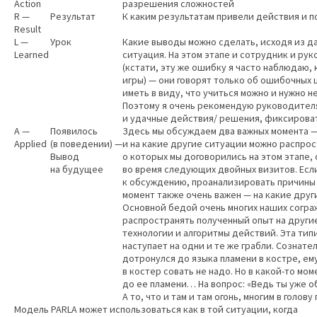
Action
разрешения сложностей
R —
Результат
К каким результатам привели действия и п
Result
L —
Урок
Какие выводы можно сделать, исходя из да
Learned
ситуация. На этом этапе и сотрудник и ру
(кстати, эту же ошибку я часто наблюдаю,
игры) — они говорят только об ошибочных ш
иметь в виду, что учиться можно и нужно н
Поэтому я очень рекомендую руководителя
и удачные действия/ решения, фиксироват
A —
Появилось
Здесь мы обсуждаем два важных момента —
Applied
(в поведении) —
и на какие другие ситуации можно распро
Вывод
о которых мы договорились на этом этапе,
на будущее
во время следующих двойных визитов. Есл
к обсуждению, проанализировать причины 
момент также очень важен — на какие друг
Основной бедой очень многих наших согра
распространять полученный опыт на други
технологии и алгоритмы действий. Эта тип
наступает на одни и те же грабли. Сознат
дотронулся до языка пламени в костре, ему
в костер совать не надо. Но в какой-то мом
до ее пламени… На вопрос: «Ведь ты уже об
А то, что и там и там огонь, многим в голов
Модель PARLA может использоваться как в той ситуации, когда