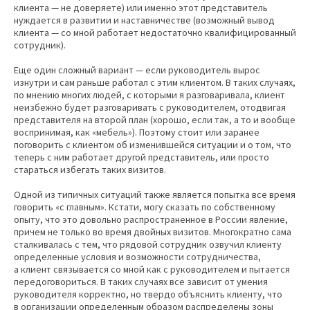
клиента — не доверяете) или именно этот представитель
нуждается в развитии и наставничестве (возможный вывод
клиента — со мной работает недостаточно квалифицированный
сотрудник).
Еще один сложный вариант — если руководитель вырос
изнутри и сам раньше работал с этим клиентом. В таких случаях,
по мнению многих людей, с которыми я разговаривала, клиент
неизбежно будет разговаривать с руководителем, отодвигая
представителя на второй план (хорошо, если так, а то и вообще
воспринимая, как «мебель»). Поэтому стоит или заранее
поговорить с клиентом об изменившейся ситуации и о том, что
теперь с ним работает другой представитель, или просто
стараться избегать таких визитов.
Одной из типичных ситуаций также является попытка все время
говорить «с главным». Кстати, могу сказать по собственному
опыту, что это довольно распространенное в России явление,
причем не только во время двойных визитов. Многократно сама
сталкивалась с тем, что рядовой сотрудник озвучил клиенту
определенные условия и возможности сотрудничества,
а клиент связывается со мной как с руководителем и пытается
передоговориться. В таких случаях все зависит от умения
руководителя корректно, но твердо объяснить клиенту, что
в организации определенным образом распределены зоны