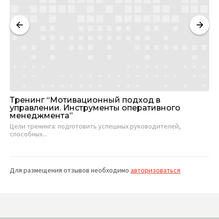
Тренинг “Мотивационный подход в
Ра
управлении. Инструменты оперативного
ра
менеджмента”
Со
Цели тренинга: подготовить успешных руководителей,
рук
способных...
Для размещения отзывов необходимо
авторизоваться