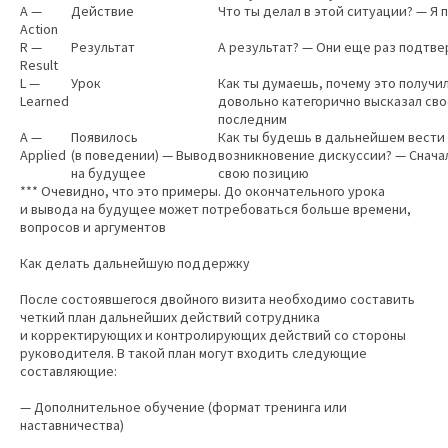
A —
Действие
Что ты делал в этой ситуации? — Я
Action
R —
Результат
А результат? — Они еще раз подтве
Result
L —
Урок
Как ты думаешь, почему это получил
Learned
довольно категорично высказал сво
последним
A —
Появилось
Как ты будешь в дальнейшем вести
Applied
(в поведении) — Вывод
возникновение дискуссии? — Сначал
на будущее
свою позицию
*** Очевидно, что это примеры. До окончательного урока
и вывода на будущее может потребоваться больше времени,
вопросов и аргументов
Как делать дальнейшую поддержку
После состоявшегося двойного визита необходимо составить
четкий план дальнейших действий сотрудника
и корректирующих и контролирующих действий со стороны
руководителя. В такой план могут входить следующие
составляющие:
— Дополнительное обучение (формат тренинга или
наставничества)