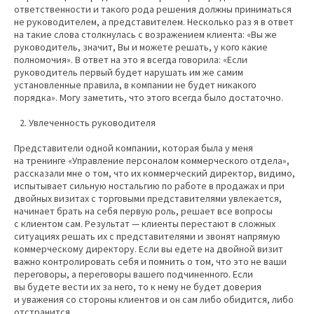
ответственности и такого рода решения должны приниматься
не руководителем, а представителем. Несколько раз я в ответ
на такие слова столкнулась с возражением клиента: «Вы же
руководитель, значит, Вы и можете решать, у кого какие
полномочия». В ответ на это я всегда говорила: «Если
руководитель первый будет нарушать им же самим
установленные правила, в компании не будет никакого
порядка». Могу заметить, что этого всегда было достаточно.
Увлеченность руководителя
Представители одной компании, которая была у меня
на тренинге «Управление персоналом коммерческого отдела»,
рассказали мне о том, что их коммерческий директор, видимо,
испытывает сильную ностальгию по работе в продажах и при
двойных визитах с торговыми представителями увлекается,
начинает брать на себя первую роль, решает все вопросы
с клиентом сам. Результат — клиенты перестают в сложных
ситуациях решать их с представителями и звонят напрямую
коммерческому директору. Если вы едете на двойной визит
важно контролировать себя и помнить о том, что это не ваши
переговоры, а переговоры вашего подчиненного. Если
вы будете вести их за него, то к нему не будет доверия
и уважения со стороны клиентов и он сам либо обидится, либо
отстранится.