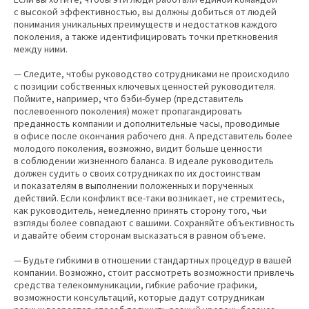
с высокой эффективностью, вы должны добиться от людей
понимания уникальных преимуществ и недостатков каждого
поколения, а также идентифицировать точки преткновения
между ними.
— Следите, чтобы руководство сотрудниками не происходило
с позиции собственных ключевых ценностей руководителя.
Поймите, например, что бэби-бумер (представитель
послевоенного поколения) может пропагандировать
преданность компании и дополнительные часы, проводимые
в офисе после окончания рабочего дня. А представитель более
молодого поколения, возможно, видит больше ценности
в соблюдении жизненного баланса. В идеале руководитель
должен судить о своих сотрудниках по их достоинствам
и показателям в выполнении положенных и порученных
действий. Если конфликт все-таки возникает, не стремитесь,
как руководитель, немедленно принять сторону того, чьи
взгляды более совпадают с вашими. Сохраняйте объективность
и давайте обеим сторонам высказаться в равном объеме.
— Будьте гибкими в отношении стандартных процедур в вашей
компании. Возможно, стоит рассмотреть возможности привлечь
средства телекоммуникации, гибкие рабочие графики,
возможности консультаций, которые дадут сотрудникам