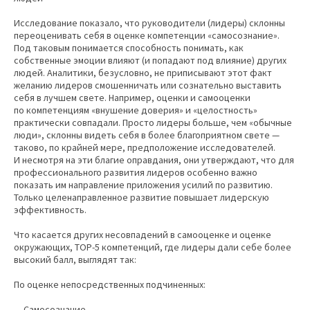
Исследование показало, что руководители (лидеры) склонны
переоценивать себя в оценке компетенции «самосознание».
Под таковым понимается способность понимать, как
собственные эмоции влияют (и попадают под влияние) других
людей. Аналитики, безусловно, не приписывают этот факт
желанию лидеров смошенничать или сознательно выставить
себя в лучшем свете. Например, оценки и самооценки
по компетенциям «внушение доверия» и «целостность»
практически совпадали. Просто лидеры больше, чем «обычные
люди», склонны видеть себя в более благоприятном свете —
таково, по крайней мере, предположение исследователей.
И несмотря на эти благие оправдания, они утверждают, что для
профессионального развития лидеров особенно важно
показать им направление приложения усилий по развитию.
Только целенаправленное развитие повышает лидерскую
эффективность.
Что касается других несовпадений в самооценке и оценке
окружающих, ТОР-5 компетенций, где лидеры дали себе более
высокий балл, выглядят так:
По оценке непосредственных подчиненных:
— Самосознание