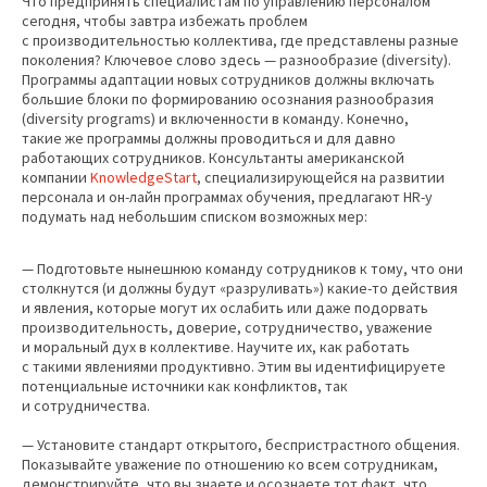
Что предпринять специалистам по управлению персоналом
сегодня, чтобы завтра избежать проблем
с производительностью коллектива, где представлены разные
поколения? Ключевое слово здесь — разнообразие (diversity).
Программы адаптации новых сотрудников должны включать
большие блоки по формированию осознания разнообразия
(diversity programs) и включенности в команду. Конечно,
такие же программы должны проводиться и для давно
работающих сотрудников. Консультанты американской
компании
KnowledgeStart
, специализирующейся на развитии
персонала и он-лайн программах обучения, предлагают HR-у
подумать над небольшим списком возможных мер:
— Подготовьте нынешнюю команду сотрудников к тому, что они
столкнутся (и должны будут «разруливать») какие-то действия
и явления, которые могут их ослабить или даже подорвать
производительность, доверие, сотрудничество, уважение
и моральный дух в коллективе. Научите их, как работать
с такими явлениями продуктивно. Этим вы идентифицируете
потенциальные источники как конфликтов, так
и сотрудничества.
— Установите стандарт открытого, беспристрастного общения.
Показывайте уважение по отношению ко всем сотрудникам,
демонстрируйте, что вы знаете и осознаете тот факт, что