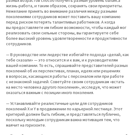
разных возрастов способ получить разный уровень баланса
жизнь-работа, и таким образом, сохранять свои приоритеты.
Нежелание принять во внимание различия между разными
поколениями сотрудников может поставить вашу компанию
перед риском потерять талантливых работников. А когда
вы предоставляете им гибкие возможности, чтобы каждый мог
реализовать свои сильные стороны, вы гарантируете себе
более высокий уровень удовлетворенности и продуктивности
сотрудников.
— В руководстве или лидерстве избегайте подхода «делай, как
тебе сказали» — это относится и к вам, и к руководителям
вашей компании. То есть, спрашивайте представителей разных
поколений об их перспективах, планах, идеях или решениях
в вопросах, касающихся работы с персоналом или при работе
с незнакомой задачей. Советуйте своим сотрудникам «встать
на место человека другого поколения», исследуя, что может
оказаться важным с позиции иного поколения.
— Устанавливайте реалистичные цели для сотрудников
поколений X и Y в продвижении по карьерной лестнице. Этот
критерий должен быть гибким, и представляться публично,
поскольку молодым сотрудникам важна мотивация тем, что
маячит на горизонте.