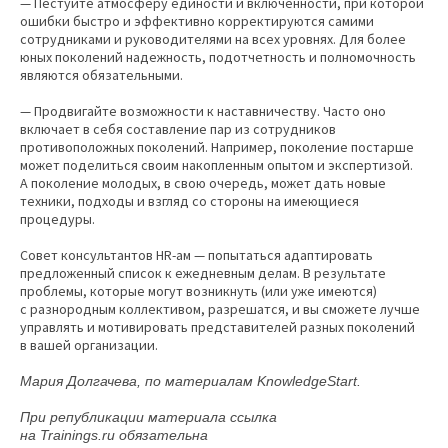
— Пестуйте атмосферу единости и включенности, при которой
ошибки быстро и эффективно корректируются самими
сотрудниками и руководителями на всех уровнях. Для более
юных поколений надежность, подотчетность и полномочность
являются обязательными.
— Продвигайте возможности к наставничеству. Часто оно
включает в себя составление пар из сотрудников
противоположных поколений. Например, поколение постарше
может поделиться своим накопленным опытом и экспертизой.
А поколение молодых, в свою очередь, может дать новые
техники, подходы и взгляд со стороны на имеющиеся
процедуры.
Совет консультантов HR-ам — попытаться адаптировать
предложенный список к ежедневным делам. В результате
проблемы, которые могут возникнуть (или уже имеются)
с разнородным коллективом, разрешатся, и вы сможете лучше
управлять и мотивировать представителей разных поколений
в вашей организации.
Мария Долгачева, по материалам KnowledgeStart.
При републикации материала ссылка
на Trainings.ru обязательна