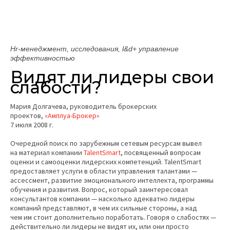
Hr
-менеджмент, исследования,
l
&
d
+ управление
эффективностью
Видят ли лидеры свои
слабости?
Мария Долгачева, руководитель брокерских
проектов,
«Амплуа-Брокер»
7 июля 2008 г.
Очередной поиск по зарубежным сетевым ресурсам вывел
на материал компании
TalentSmart
, посвященный вопросам
оценки и самооценки лидерских компетенций. TalentSmart
предоставляет услуги в области управления талантами —
ассессмент, развитие эмоционального интеллекта, программы
обучения и развития. Вопрос, который заинтересовал
консультантов компании — насколько адекватно лидеры
компаний представляют, в чем их сильные стороны, а над
чем им стоит дополнительно поработать. Говоря о слабостях —
действительно ли лидеры не видят их, или они просто