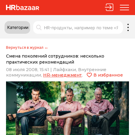
Категории
Вернуться в журнал
←
Смена поколений сотрудников: несколько
практических рекомендаций
08 июля 2008, 15:41
|
Лайфхаки,
Внутренние
коммуникации,
HR-менеджмент
,
В избранное