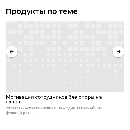
Продукты по теме
Мотивация сотрудников без опоры на
Си
власть
Об
Управленческая коммуникация – одна из важнейших
при
функций руко...