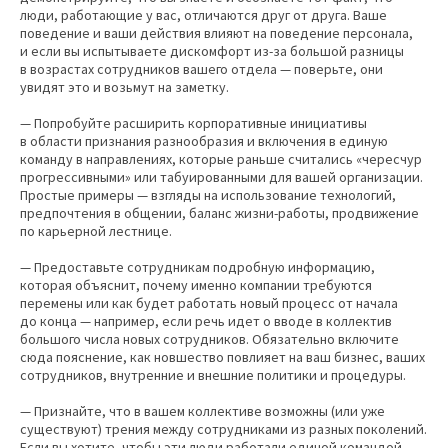
люди, работающие у вас, отличаются друг от друга. Ваше
поведение и ваши действия влияют на поведение персонала,
и если вы испытываете дискомфорт из-за большой разницы
в возрастах сотрудников вашего отдела — поверьте, они
увидят это и возьмут на заметку.
— Попробуйте расширить корпоративные инициативы
в области признания разнообразия и включения в единую
команду в направлениях, которые раньше считались «чересчур
прогрессивными» или табуированными для вашей организации.
Простые примеры — взгляды на использование технологий,
предпочтения в общении, баланс жизни-работы, продвижение
по карьерной лестнице.
— Предоставьте сотрудникам подробную информацию,
которая объяснит, почему именно компании требуются
перемены или как будет работать новый процесс от начала
до конца — например, если речь идет о вводе в коллектив
большого числа новых сотрудников. Обязательно включите
сюда пояснение, как новшество повлияет на ваш бизнес, ваших
сотрудников, внутренние и внешние политики и процедуры.
— Признайте, что в вашем коллективе возможны (или уже
существуют) трения между сотрудниками из разных поколений.
Если вы хотите, чтобы эти люди работали единой командой