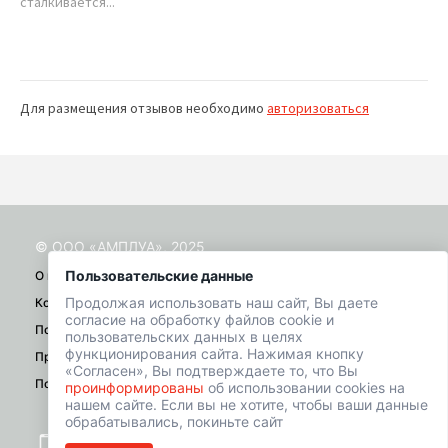
сталкивается...
Пит
г....
Для размещения отзывов необходимо
авторизоваться
© ООО «АМПЛУА», 2025
Пользовательские данные
О проекте
Продолжая использовать наш сайт, Вы даете
Контакты
согласие на обработку файлов cookie и
Помощь
пользовательских данных в целях
функционирования сайта. Нажимая кнопку
Правила
«Согласен», Вы подтверждаете то, что Вы
Политика конфиденциальности
проинформированы
об использовании cookies на
нашем сайте. Если вы не хотите, чтобы ваши данные
обрабатывались, покиньте сайт
+7 (901) 518-01-49