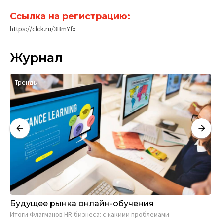
Ссылка на регистрацию:
https://clck.ru/3BmYfx
Журнал
Тренды
Т
Будущее рынка онлайн-обучения
Бу
ра
Итоги Флагманов HR-бизнеса: с какими проблемами
об