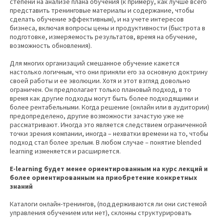
степени на анализе плана обучения (к примеру, как лучше всего
представить тренинговые материалы и содержание, чтобы
сделать обучение эффективным), и на учете интересов
бизнеса, включая вопросы цены и продуктивности (быстрота в
подготовке, измеряемость результатов, время на обучение,
возможность обновления).
Для многих организаций смешанное обучение кажется
настолько логичным, что они приняли его за основную доктрину
своей работы и ее эволюции. Хотя и этот взгляд довольно
ограничен. Он предполагает только плановый подход, в то
время как другие подходы могут быть более подходящими и
более рентабельными. Когда решение (онлайн или в аудитории)
предопределено, другие возможности зачастую уже не
рассматривают. Иногда это является следствием ограниченной
точки зрения компании, иногда – нехватки времени на то, чтобы
подход стал более зрелым. В любом случае – понятие blended
learning изменяется и расширяется.
E-learning будет менее ориентированным на курс лекций и
более ориентированным на приобретение конкретных
знаний
Каталоги онлайн-тренингов, (поддерживаются ли они системой
управления обучением или нет), склонны структурировать