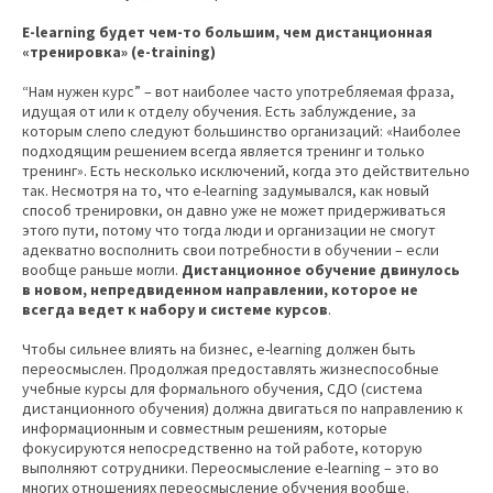
E-learning будет чем-то большим, чем дистанционная
«тренировка» (e-training)
“Нам нужен курс” – вот наиболее часто употребляемая фраза,
идущая от или к отделу обучения. Есть заблуждение, за
которым слепо следуют большинство организаций: «Наиболее
подходящим решением всегда является тренинг и только
тренинг». Есть несколько исключений, когда это действительно
так. Несмотря на то, что e-learning задумывался, как новый
способ тренировки, он давно уже не может придерживаться
этого пути, потому что тогда люди и организации не смогут
адекватно восполнить свои потребности в обучении – если
вообще раньше могли.
Дистанционное обучение двинулось
в новом, непредвиденном направлении, которое не
всегда ведет к набору и системе курсов
.
Чтобы сильнее влиять на бизнес, e-learning должен быть
переосмыслен. Продолжая предоставлять жизнеспособные
учебные курсы для формального обучения, СДО (система
дистанционного обучения) должна двигаться по направлению к
информационным и совместным решениям, которые
фокусируются непосредственно на той работе, которую
выполняют сотрудники. Переосмысление e-learning – это во
многих отношениях переосмысление обучения вообще.