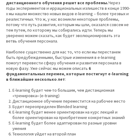
дистанционного обучения решит все проблемы.
Через
годы экспериментов и иррациональных излишеств в конце 1990-
х мы нашли множество новых видов e-learning – более трезвых и
реалистичных. Что ж, у нас возникли некоторые проблемы,
потому что путь развития, которым мы шли, оказался совсем не
тем путем, по которому мы собирались идти. Теперь мы
уверенно можем сказать, как будет эволюционировать эта
ветвь обучения персонала.
Наиболее существенно для нас то, что если мы перестанем
быть предубежденными, быстрые изменения в e-learning
помогут перевести сферу обучения и развития персонала в
новую фазу. Уже сейчас мы можем описать
6
фундаментальных перемен, которые постигнут e-learning
в ближайшие несколько лет
:
E-learning будет чем-то большим, чем дистанционная
«тренировка» (e-training)
Дистанционное обучение переместится на рабочее место
Будет переопределен Blended learning
E-learning будет менее ориентирован на курс лекций и
более ориентирован на приобретение конкретных знаний
E-learning будет более адаптирован по разные уровни
умения
Технология уйдет на второй план