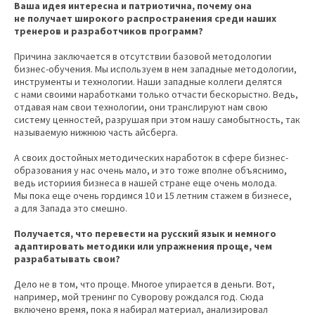
Ваша идея интересна и патриотична, почему она
не получает широкого распространения среди наших
тренеров и разработчиков программ?
Причина заключается в отсутствии базовой методологии
бизнес-обучения. Мы используем в нем западные методологии,
инструменты и технологии. Наши западные коллеги делятся
с нами своими наработками только отчасти бескорыстно. Ведь,
отдавая нам свои технологии, они транслируют нам свою
систему ценностей, разрушая при этом нашу самобытность, так
называемую нижнюю часть айсберга.
А своих достойных методических наработок в сфере бизнес-
образования у нас очень мало, и это тоже вполне объяснимо,
ведь историия бизнеса в нашей стране еще очень молода.
Мы пока еще очень гордимся 10 и 15 летним стажем в бизнесе,
а для Запада это смешно.
Получается, что перевести на русский язык и немного
адаптировать методики или упражнения проще, чем
разрабатывать свои?
Дело не в том, что проще. Многое упирается в деньги. Вот,
например, мой тренинг по Суворову рождался год. Сюда
включено время, пока я набирал материал, анализировал