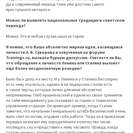
Да и современный период тоже уже достоин самого
пристального интереса.
Можно ли выявлять национальные традиции в советском
периоде?
Можно. Это в любом случае наша история.
Я помню, что Ваша абсолютно мирная идея, касающаяся
личности А. В. Суворова и озвученная на форуме
Trainings.ru, вызвала бурную дискуссию. Считаете ли Вы,
что обращение к личности Ленина или Сталина вызовет
еще более неоднозначную реакцию?
Было бы к делу и к месту. И у Ленина и у Сталина бесспорно
есть чему поучиться, однако в их лидерских стилях есть
и такие черты, которые лично для меня абсолютно
неприемлемы. Глеб Архангельский в одном из своих тренингов
по тайм-менеджменту рассказывает историю о технологии
управления отдыхом. Он приводит пример, когда Сталин
заметил, что начальник Генерального штаба Василевский очень
мало спит по ночам, отдавая себя работе. Тогда он в приказном
порядке назначил ему определенное количество часов
посвящать сну и представил к нему часового. Правда, когда
Сталин звонил с проверкой, часовой отвечал, что Василевский