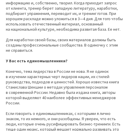
информацию и, собственно, творил. Когда приходит запрос
от клиента, тренер берет западную литературу, наработки,
подбирает упражнения, переводит их, и тренинг готов. При
хорошем раскладе можно уложиться в 3—4 дня. Для того чтобы
использовать отечественный материал, основанный
на национальной культуре, необходима развитая база. Ее нет.
Для наработки своей базы, своих материалов должны быть
созданы профессиональные сообщества. В одиночку с этим
не справиться.
У Вас есть единомышленники?
Конечно, тема лидерства в России не нова. Я не одинок
в изучении характерных черт лидеров нации, их стилей
руководства, подходов и ценностей. Хорошо известна книга
Станислава Шекшни о методах управления персоналом
в современной России. Недавно была издана книга, авторы
которой выделяют 40 наиболее эффективных менеджеров
России.
Если говорить о единомышленниках, с которыми я лично
знаком, то их немного, и они разобщены. Я уверен, что есть
люди, которые очень русифицировать бизнес-тренинги. Есть
теще один нюанс, который мешает нормально развивать это