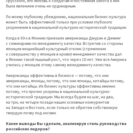
Прусского, его любовь к солдатам и постоянная забота о них
была явлением очень не ординарным.
По моему глубокому убеждению, национальная бизнес-культура
может быть эффективной только при условии глубокого
укоренения в национальной культурно-исторической традиции.
Когда в 50-х в Японию приехали американцы Джуран и Деминг
с семинарами по менеджменту качества. Встретив со стороны
японцев мощнейший культурный отклик (стремление
к совершенству у японцев в крови) менеджмент качества дал
в Японии такой пышный рост, что через 10 лет. Уже вся Америка
училась у японцев этому самому менеджменту качества.
Американцы эффективны в бизнесе — потому, что они
американцы, японцы, потому, что они японцы, китайцы потому,
что они китайцы. Их бизнес культуры эффективны именно
потому, что прочно укорены в национальной культурно-
исторической традиции. Мы всегда будем на шаг, на два,
на три, на четыре позади наших основных конкурентов
на Западе и Востоке, если только не обретем собственную
твердую почву под ногами.
Какие выводы Вы сделали, анализируя стиль руководства
российских лидеров?