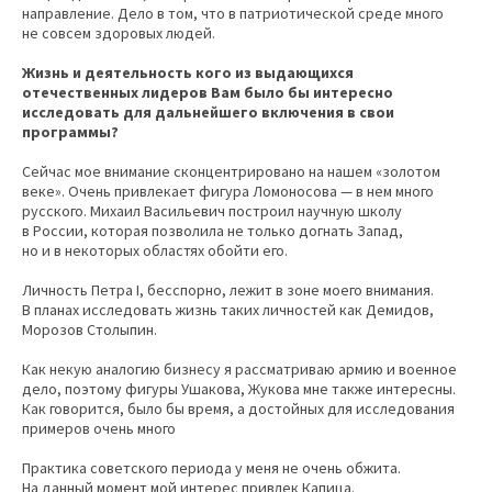
направление. Дело в том, что в патриотической среде много
не совсем здоровых людей.
Жизнь и деятельность кого из выдающихся
отечественных лидеров Вам было бы интересно
исследовать для дальнейшего включения в свои
программы?
Сейчас мое внимание сконцентрировано на нашем «золотом
веке». Очень привлекает фигура Ломоносова — в нем много
русского. Михаил Васильевич построил научную школу
в России, которая позволила не только догнать Запад,
но и в некоторых областях обойти его.
Личность Петра I, бесспорно, лежит в зоне моего внимания.
В планах исследовать жизнь таких личностей как Демидов,
Морозов Столыпин.
Как некую аналогию бизнесу я рассматриваю армию и военное
дело, поэтому фигуры Ушакова, Жукова мне также интересны.
Как говорится, было бы время, а достойных для исследования
примеров очень много
Практика советского периода у меня не очень обжита.
На данный момент мой интерес привлек Капица.