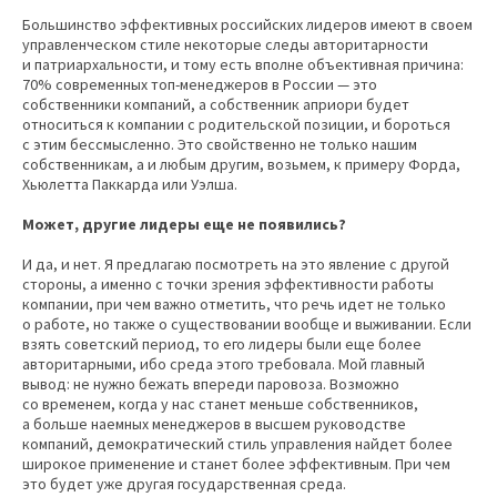
Большинство эффективных российских лидеров имеют в своем
управленческом стиле некоторые следы авторитарности
и патриархальности, и тому есть вполне объективная причина:
70% современных топ-менеджеров в России — это
собственники компаний, а собственник априори будет
относиться к компании с родительской позиции, и бороться
с этим бессмысленно. Это свойственно не только нашим
собственникам, а и любым другим, возьмем, к примеру Форда,
Хьюлетта Паккарда или Уэлша.
Может, другие лидеры еще не появились?
И да, и нет. Я предлагаю посмотреть на это явление с другой
стороны, а именно с точки зрения эффективности работы
компании, при чем важно отметить, что речь идет не только
о работе, но также о существовании вообще и выживании. Если
взять советский период, то его лидеры были еще более
авторитарными, ибо среда этого требовала. Мой главный
вывод: не нужно бежать впереди паровоза. Возможно
со временем, когда у нас станет меньше собственников,
а больше наемных менеджеров в высшем руководстве
компаний, демократический стиль управления найдет более
широкое применение и станет более эффективным. При чем
это будет уже другая государственная среда.