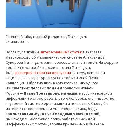
Евгения Скиба, главный редактор, Trainings.ru
28 мая 2007 г.
После публикации
интереснейшей статьи
Вячеслава
Летуновского об управленческой системе Александра
Суворова Trainings.ru заинтересовался этой темой. На форуме
тогда еще «старой» версии портала Trainings.ru
была
развернута горячая дискуссия
на тему, влияет ли
национальная культура на успех той или иной бизнес-
концепции. Обратившись к жизнеописанию одного
из известных деловых людей дореволюционной
России —
Павлу Третьякову
, мы нашли массу интересной
информации о стиле работы этого человека, его лидерстве,
внутренней системе организации и ценностях. К кому бы
из гениев своего времени мы не обращались, будь-
то
Константин Жуков
или
Владимир Маяковский
,
мы находили «непаханое поле» работающих идей
и эффективных систем, вполне применимых в бизнесе