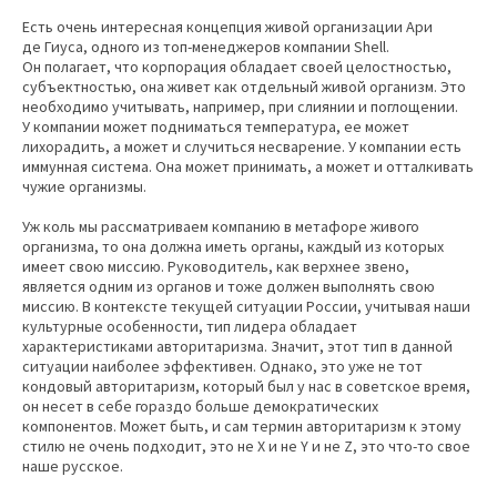
Есть очень интересная концепция живой организации Ари
де Гиуса, одного из топ-менеджеров компании Shell.
Он полагает, что корпорация обладает своей целостностью,
субъектностью, она живет как отдельный живой организм. Это
необходимо учитывать, например, при слиянии и поглощении.
У компании может подниматься температура, ее может
лихорадить, а может и случиться несварение. У компании есть
иммунная система. Она может принимать, а может и отталкивать
чужие организмы.
Уж коль мы рассматриваем компанию в метафоре живого
организма, то она должна иметь органы, каждый из которых
имеет свою миссию. Руководитель, как верхнее звено,
является одним из органов и тоже должен выполнять свою
миссию. В контексте текущей ситуации России, учитывая наши
культурные особенности, тип лидера обладает
характеристиками авторитаризма. Значит, этот тип в данной
ситуации наиболее эффективен. Однако, это уже не тот
кондовый авторитаризм, который был у нас в советское время,
он несет в себе гораздо больше демократических
компонентов. Может быть, и сам термин авторитаризм к этому
стилю не очень подходит, это не X и не Y и не Z, это что-то свое
наше русское.