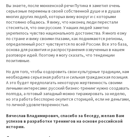
Вы знаете, после мюнхенской речи Путина я заметил очень
серьезные перемены в своей собственной душе и в душах
многих других людей, которых вижу вокруг и с которыми
постоянно общаюсь. Я вижу, что наконец люди перестали
стесняться, что они русские. У наших людей заметно
укрепилось чувство национального достоинства. Я много езжу
по стране и вижу своими глазами, как поднимаются регионы,
определенный рост чувствуется по всей России. Все это база,
основа для развития и распространения озвученных в нашем
разговоре идей. Поэтому я могу сказать, что тенденции
позитивные.
Но для того, чтобы оздоровить свои культурные традиции, нам
необходима серьезная работа и сильная гражданская позиция.
А это будет предполагать некоторую жертвенность своими
личными интересами: русский бизнес-тренинг нужно создавать
полгода, а готовый западный можно тиражировать за неделю,
но эта работа бесспорно окупится сторицей, если не деньгами,
то личной удовлетворенностью.
Вячеслав Владимирович, спасибо за беседу, желаю Вам
успехов в разработке тренингов на основе российской
истории.