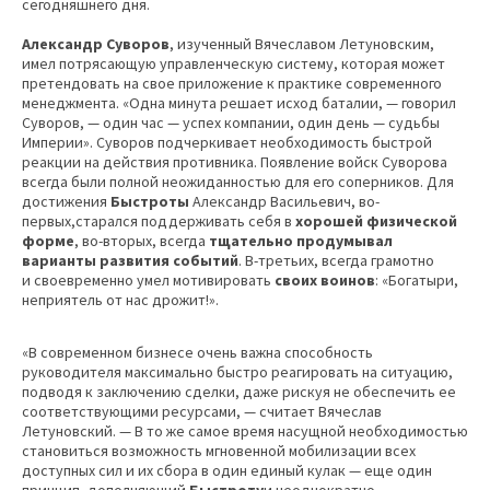
сегодняшнего дня.
Александр Суворов
, изученный Вячеславом Летуновским,
имел потрясающую управленческую систему, которая может
претендовать на свое приложение к практике современного
менеджмента. «Одна минута решает исход баталии, — говорил
Суворов, — один час — успех компании, один день — судьбы
Империи». Суворов подчеркивает необходимость быстрой
реакции на действия противника. Появление войск Суворова
всегда были полной неожиданностью для его соперников. Для
достижения
Быстроты
Александр Васильевич, во-
первых,старался поддерживать себя в
хорошей физической
форме
, во-вторых, всегда
тщательно продумывал
варианты развития событий
. В-третьих, всегда грамотно
и своевременно умел мотивировать
своих воинов
: «Богатыри,
неприятель от нас дрожит!».
«В современном бизнесе очень важна способность
руководителя максимально быстро реагировать на ситуацию,
подводя к заключению сделки, даже рискуя не обеспечить ее
соответствующими ресурсами, — считает Вячеслав
Летуновский. — В то же самое время насущной необходимостью
становиться возможность мгновенной мобилизации всех
доступных сил и их сбора в один единый кулак — еще один