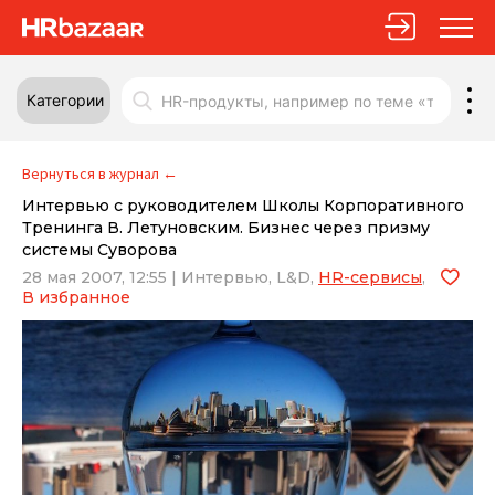
Категории
Вернуться в журнал
←
Интервью с руководителем Школы Корпоративного
Тренинга В. Летуновским. Бизнес через призму
системы Суворова
28 мая 2007, 12:55
|
Интервью,
L&D,
HR-сервисы
,
В избранное