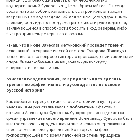
принцип, дополняющий
Быстроту
и неоднократно
подчеркиваемый Суворовым. „Не разбрасывайтесь!“, всегда
сохраняйте за собой возможность быстрой концентрации
вверенных Вам подразделений для решающего удара. Иными
словами, речь идет о предусмотрительности руководителя,
заключающейся в способности бросить в ход резервы, либо
быстро привлечь резервы со стороны».
Узнав, что в июне Вячеслав Летуновский проведет тренинг,
основанный на управленческой системе Суворова, Trainings.ru
задал несколько вопросов автору о происхождении самой идеи
опоры бизнес-обучения на национальную культуру
и перспектив ее развития.
Вячеслав Владимирович, как родилась идея сделать
тренинг по эффективности руководителя на основе
русской истории?
Как любой интересующийся своей историей и культурой
человек, я не раз сталкивался с любопытными фактами
из жизни Александра Суворова. Суворов резко выделяется
среди управленцев своего времени. Во-первых,у Суворова была
выстроена очень продуманная и значительно опережающая
свое время система управления. Во-вторых, на фоне
господствующей в то время палочной системы Фридриха