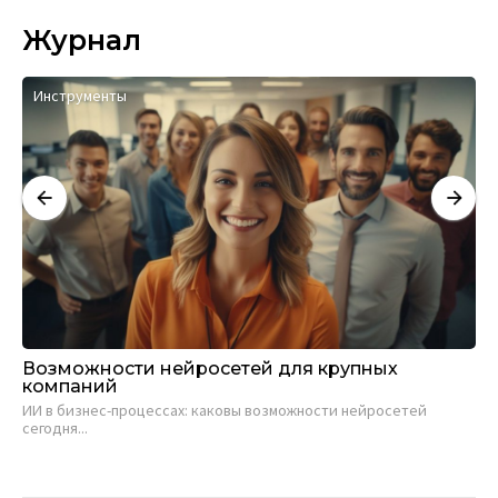
Журнал
Инструменты
А
Возможности нейросетей для крупных
80
компаний
Ел
ИИ в бизнес-процессах: каковы возможности нейросетей
eLe
сегодня...