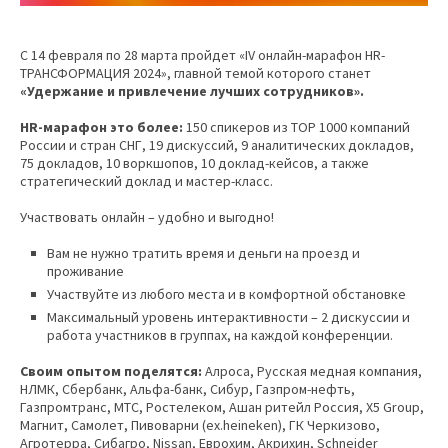
C 14 февраля по 28 марта пройдет «IV онлайн-марафон HR-
ТРАНСФОРМАЦИЯ 2024», главной темой которого станет
«
Удержание и привлечение лучших сотрудников
»
.
HR-
марафон это
более
:
150 спикеров из TOP 1000 компаний
России и стран СНГ, 19 дискуссий, 9 аналитических докладов,
75 докладов, 10 воркшопов, 10 доклад-кейсов, а также
стратегический доклад и мастер-класс.
Участвовать онлайн – удобно и выгодно!
Вам не нужно тратить время и деньги на проезд и
проживание
Участвуйте из любого места и в комфортной обстановке
Максимальный уровень интерактивности – 2 дискуссии и
работа участников в группах, на каждой конференции.
Своим опытом поделятся:
Алроса, Русская медная компания,
НЛМК, Сбербанк, Альфа-банк, Сибур, Газпром-нефть,
Газпромтранс, МТС, Ростелеком, Ашан ритейл Россия, X5 Group,
Магнит, Самолет, Пивоварни (ex.heineken), ГК Черкизово,
Агротерра, Сибагро, Nissan, Еврохим, Акрихин, Schneider