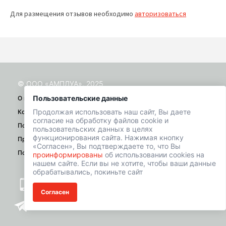
Для размещения отзывов необходимо
авторизоваться
© ООО «АМПЛУА», 2025
Пользовательские данные
О проекте
Продолжая использовать наш сайт, Вы даете
Контакты
согласие на обработку файлов cookie и
Помощь
пользовательских данных в целях
функционирования сайта. Нажимая кнопку
Правила
«Согласен», Вы подтверждаете то, что Вы
Политика конфиденциальности
проинформированы
об использовании cookies на
нашем сайте. Если вы не хотите, чтобы ваши данные
обрабатывались, покиньте сайт
+7 (901) 518-01-49
Согласен
welcome@hrbazaar.ru