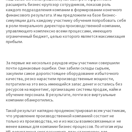
расширить бизнес-кругозор сотрудников, показав роль
каждого подразделения компании в формировании конечного
финансового результата. И мы предложили на базе бизнес-
симуляции дать каждому участнику обучения попробовать себя
в роли генерального директора производственной компании,
управляющего комплексно всеми процессами, имеющего
ограниченный бюджет, целью которого является максимизация
прибыли.
За первые же несколько раундов игры участники совершили
почти одинаковые ошибки. Они забили склады сырьем,
закупили самое дорогостоящее оборудование избыточного
качества, резко нарастили производственные мощности,
потратили на это весь имеющийся запас денег и остались без
ресурсов на маркетинг, организацию системы продаж, найм и
обучение персонала. В результате, почти все виртуальные
компании обанкротились.
Такой результат наглядно продемонстрировал всем участникам,
что управление производственной компанией состоит не
только из производства, но и из массы взаимосвязанных и не
менее важных для компании бизнес-процессов. По итогам игры
HR-департамент смог расширить план стажировок для