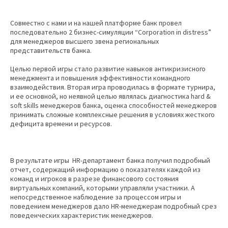
Совместно с нами и на нашей платформе банк провел
последовательно 2 бизнес-симуляции “Corporation in distress”
для менеджеров высшего звена региональных
представительств банка.
Целью первой игры стало развитие навыков антикризисного
менеджмента и повышения эффективности командного
взаимодействия. Вторая игра проводилась в формате турнира,
и ее основной, но неявной целью являлась диагностика hard &
soft skills менеджеров банка, оценка способностей менеджеров
принимать сложные комплексные решения в условиях жесткого
дефицита времени и ресурсов.
В результате игры HR-департамент банка получил подробный
отчет, содержащий информацию о показателях каждой из
команд и игроков в разрезе финансового состояния
виртуальных компаний, которыми управляли участники. А
непосредственное наблюдение за процессом игры и
поведением менеджеров дало HR-менеджерам подробный срез
поведенческих характеристик менеджеров.