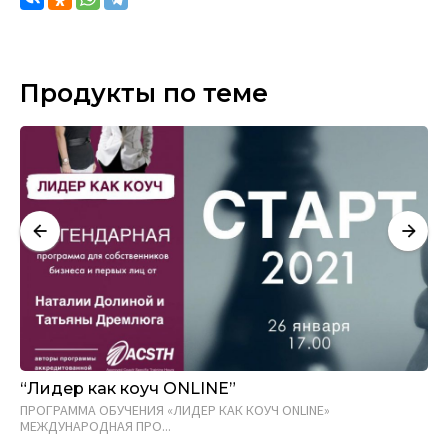
Продукты по теме
“Лидер как коуч ONLINE”
Ко
ПРОГРАММА ОБУЧЕНИЯ «ЛИДЕР КАК КОУЧ ONLINE»
Нас
МЕЖДУНАРОДНАЯ ПРО...
раз