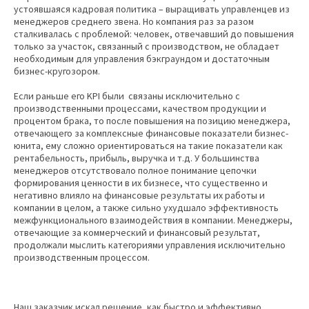
устоявшаяся кадровая политика – выращивать управленцев из
менеджеров среднего звена. Но компания раз за разом
сталкивалась с проблемой: человек, отвечавший до повышения
только за участок, связанный с производством, не обладает
необходимым для управления бэкграундом и достаточным
бизнес-кругозором.
Если раньше его KPI были связаны исключительно с
производственными процессами, качеством продукции и
процентом брака, то после повышения на позицию менеджера,
отвечающего за комплексные финансовые показатели бизнес-
юнита, ему сложно ориентироваться на такие показатели как
рентабельность, прибыль, выручка и т.д. У большинства
менеджеров отсутствовало полное понимание цепочки
формирования ценности в их бизнесе, что существенно и
негативно влияло на финансовые результаты их работы и
компании в целом, а также сильно ухудшало эффективность
межфункционального взаимодействия в компании. Менеджеры,
отвечающие за коммерческий и финансовый результат,
продолжали мыслить категориями управления исключительно
производственным процессом.
Наш заказчик искал решение, как быстро и эффективно