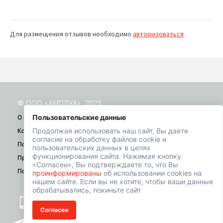
Для размещения отзывов необходимо
авторизоваться
© ООО «АМПЛУА», 2025
Пользовательские данные
О проекте
Продолжая использовать наш сайт, Вы даете
Контакты
согласие на обработку файлов cookie и
Помощь
пользовательских данных в целях
функционирования сайта. Нажимая кнопку
Правила
«Согласен», Вы подтверждаете то, что Вы
Политика конфиденциальности
проинформированы
об использовании cookies на
нашем сайте. Если вы не хотите, чтобы ваши данные
обрабатывались, покиньте сайт
+7 (901) 518-01-49
Согласен
welcome@hrbazaar.ru